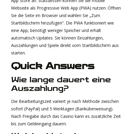
App Store an. Stattdessen können Sie die mobile
Webseite als Progressive Web App (PWA) nutzen: Öffnen
Sie die Seite im Browser und wählen Sie „Zum
Startbildschirm hinzufügen”. Die PWA funktioniert wie
eine App, benötigt weniger Speicher und erhält
automatisch Updates. Sie können Einzahlungen,
Auszahlungen und Spiele direkt vom Startbildschirm aus
starten.
Quick Answers
Wie lange dauert eine
Auszahlung?
Die Bearbeitungszeit variiert je nach Methode zwischen
sofort (PayPal) und 5 Werktagen (Banküberweisung).
Nach Freigabe durch das Casino kann es zusätzliche Zeit
bis zum Geldeingang dauern.