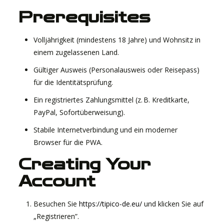
Prerequisites
Volljährigkeit (mindestens 18 Jahre) und Wohnsitz in
einem zugelassenen Land.
Gültiger Ausweis (Personalausweis oder Reisepass)
für die Identitätsprüfung.
Ein registriertes Zahlungsmittel (z. B. Kreditkarte,
PayPal, Sofortüberweisung).
Stabile Internetverbindung und ein moderner
Browser für die PWA.
Creating Your
Account
Besuchen Sie
https://tipico-de.eu/
und klicken Sie auf
„Registrieren”.