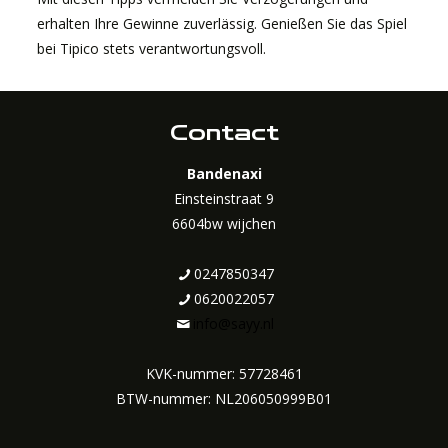
erhalten Ihre Gewinne zuverlässig. Genießen Sie das Spiel
bei Tipico stets verantwortungsvoll.
Contact
Bandenaxi
Einsteinstraat 9
6604bw wijchen
0247850347
0620022057
info@sayy.nl
KVK-nummer: 57728461
BTW-nummer: NL206050999B01