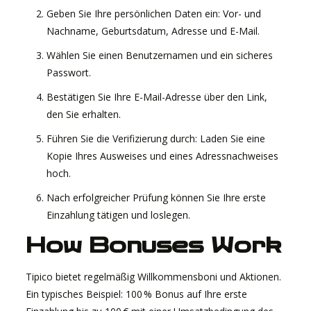
Geben Sie Ihre persönlichen Daten ein: Vor- und
Nachname, Geburtsdatum, Adresse und E-Mail.
Wählen Sie einen Benutzernamen und ein sicheres
Passwort.
Bestätigen Sie Ihre E-Mail-Adresse über den Link,
den Sie erhalten.
Führen Sie die Verifizierung durch: Laden Sie eine
Kopie Ihres Ausweises und eines Adressnachweises
hoch.
Nach erfolgreicher Prüfung können Sie Ihre erste
Einzahlung tätigen und loslegen.
How Bonuses Work
Tipico bietet regelmäßig Willkommensboni und Aktionen.
Ein typisches Beispiel: 100 % Bonus auf Ihre erste