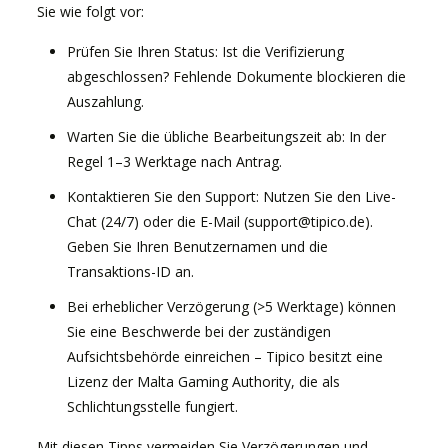
Sie wie folgt vor:
Prüfen Sie Ihren Status: Ist die Verifizierung
abgeschlossen? Fehlende Dokumente blockieren die
Auszahlung.
Warten Sie die übliche Bearbeitungszeit ab: In der
Regel 1–3 Werktage nach Antrag.
Kontaktieren Sie den Support: Nutzen Sie den Live-
Chat (24/7) oder die E-Mail (support@tipico.de).
Geben Sie Ihren Benutzernamen und die
Transaktions-ID an.
Bei erheblicher Verzögerung (>5 Werktage) können
Sie eine Beschwerde bei der zuständigen
Aufsichtsbehörde einreichen – Tipico besitzt eine
Lizenz der Malta Gaming Authority, die als
Schlichtungsstelle fungiert.
Mit diesen Tipps vermeiden Sie Verzögerungen und