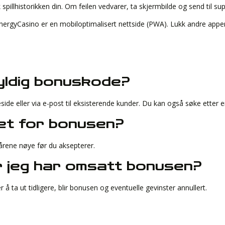
 spillhistorikken din. Om feilen vedvarer, ta skjermbilde og send til su
ergyCasino er en mobiloptimalisert nettside (PWA). Lukk andre apper,
yldig bonuskode?
e eller via e-post til eksisterende kunder. Du kan også søke etter e
et for bonusen?
kårene nøye før du aksepterer.
r jeg har omsatt bonusen?
å ta ut tidligere, blir bonusen og eventuelle gevinster annullert.
?