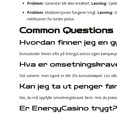
Problem:
Gevinster blir ikke kreditert.
Løsning:
Sjekk
Problem:
Mobilversjonen fungerer tregt.
Løsning:
En
nettleseren for bedre ytelse.
Common Questions
Hvordan finner jeg en g
Bonuskoder finnes ofte på EnergyCasinos egen kampanjesid
Hva er omsetningskrav
Det varierer, men typisk er det 35x bonusbeløpet. Les vil
Kan jeg ta ut penger fø
Nei, du må oppfylle omsetningskravet først. Hvis du prøver 
Er EnergyCasino trygt