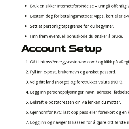
Bruk en sikker internettforbindelse – unngå offentlig W
Bestem deg for betalingsmetode: Vipps, kort eller e-w
Sett et personlig tapsgrense før du begynner.
Finn frem eventuell bonuskode du ønsker å bruke.
Account Setup
Gå til
https://energy-casino-no.com/
og klikk på «Regi
Fyll inn e-post, brukernavn og ønsket passord.
Velg ditt land (Norge) og foretrukket valuta (NOK).
Legg inn personopplysninger: navn, adresse, fødsels
Bekreft e-postadressen din via lenken du mottar.
Gjennomfør KYC: last opp pass eller førerkort og en k
Logg inn og naviger til kassen for å gjøre ditt første 