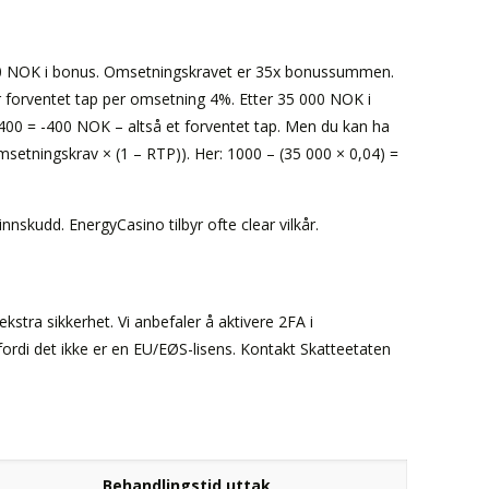
000 NOK i bonus. Omsetningskravet er 35x bonussummen.
r forventet tap per omsetning 4%. Etter 35 000 NOK i
00 = -400 NOK – altså et forventet tap. Men du kan ha
msetningskrav × (1 – RTP)). Her: 1000 – (35 000 × 0,04) =
skudd. EnergyCasino tilbyr ofte clear vilkår.
kstra sikkerhet. Vi anbefaler å aktivere 2FA i
fordi det ikke er en EU/EØS-lisens. Kontakt Skatteetaten
Behandlingstid uttak