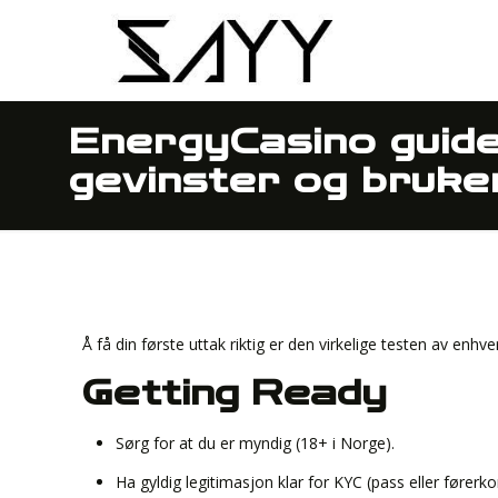
EnergyCasino guide:
gevinster og bruk
Å få din første uttak riktig er den virkelige testen av e
Getting Ready
Sørg for at du er myndig (18+ i Norge).
Ha gyldig legitimasjon klar for KYC (pass eller førerkor