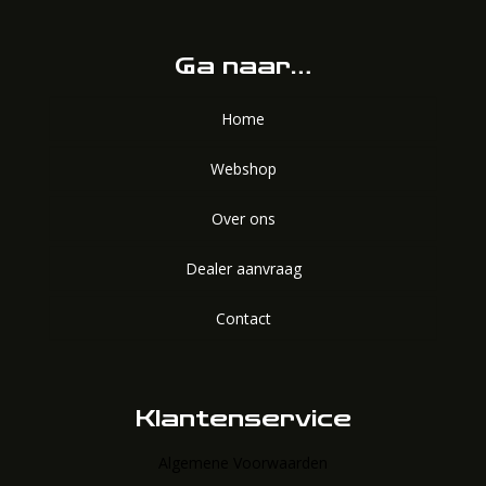
Ga naar…
Home
Webshop
Over ons
Velgen
Dealer aanvraag
Accessoires
Contact
Hoodies
Caps
Klantenservice
Stickers
Algemene Voorwaarden
Wandpanelen