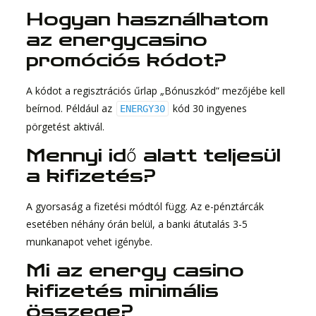
Hogyan használhatom
az energycasino
promóciós kódot?
A kódot a regisztrációs űrlap „Bónuszkód” mezőjébe kell
beírnod. Például az
kód 30 ingyenes
ENERGY30
pörgetést aktivál.
Mennyi idő alatt teljesül
a kifizetés?
A gyorsaság a fizetési módtól függ. Az e-pénztárcák
esetében néhány órán belül, a banki átutalás 3-5
munkanapot vehet igénybe.
Mi az energy casino
kifizetés minimális
összege?