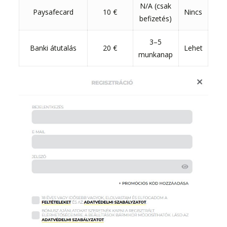
N/A (csak
Paysafecard
10 €
Nincs
befizetés)
3–5
Banki átutalás
20 €
Lehet
munkanap