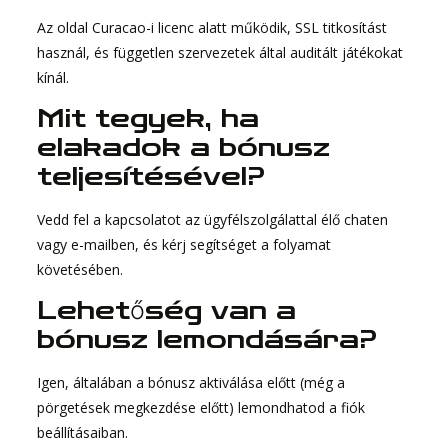
Az oldal Curacao-i licenc alatt működik, SSL titkosítást
használ, és független szervezetek által auditált játékokat
kínál.
Mit tegyek, ha
elakadok a bónusz
teljesítésével?
Vedd fel a kapcsolatot az ügyfélszolgálattal élő chaten
vagy e-mailben, és kérj segítséget a folyamat
követésében.
Lehetőség van a
bónusz lemondására?
Igen, általában a bónusz aktiválása előtt (még a
pörgetések megkezdése előtt) lemondhatod a fiók
beállításaiban.