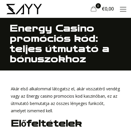
0
€0,00
Energy Casino
promóciós kód:
teljes útmutató a
bónuszokhoz
Akár első alkalommal látogatsz el, akár visszatérő vendég
vagy az
Energy casino promocios kod
kaszinóban, ez az
útmutató bemutatja az összes lényeges funkciót,
amelyet ismerned kell.
Előfeltételek