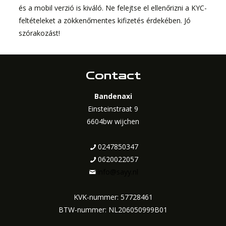
és a mobil verzió is kiváló. Ne felejtse el ellenőrizni a KYC-
feltételeket a zökkenőmentes kifizetés érdekében. Jó
szórakozást!
Contact
Bandenaxi
Einsteinstraat 9
6604bw wijchen
0247850347
0620022057
info@sayy.nl
KVK-nummer: 57728461
BTW-nummer: NL206050999B01