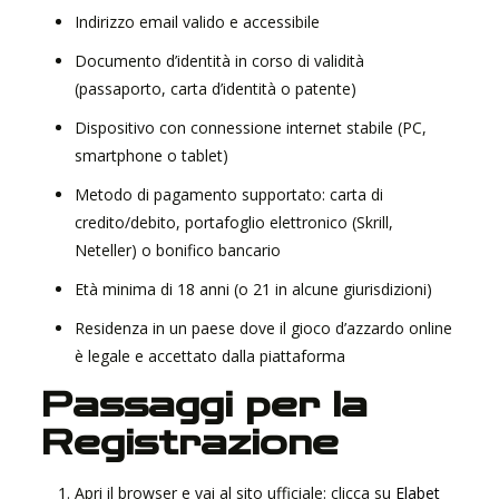
Indirizzo email valido e accessibile
Documento d’identità in corso di validità
(passaporto, carta d’identità o patente)
Dispositivo con connessione internet stabile (PC,
smartphone o tablet)
Metodo di pagamento supportato: carta di
credito/debito, portafoglio elettronico (Skrill,
Neteller) o bonifico bancario
Età minima di 18 anni (o 21 in alcune giurisdizioni)
Residenza in un paese dove il gioco d’azzardo online
è legale e accettato dalla piattaforma
Passaggi per la
Registrazione
Apri il browser e vai al sito ufficiale: clicca su
Elabet