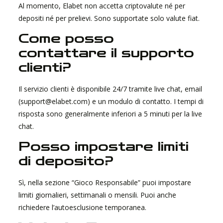
Al momento, Elabet non accetta criptovalute né per
depositi né per prelievi. Sono supportate solo valute fiat.
Come posso
contattare il supporto
clienti?
Il servizio clienti è disponibile 24/7 tramite live chat, email
(support@elabet.com) e un modulo di contatto. I tempi di
risposta sono generalmente inferiori a 5 minuti per la live
chat.
Posso impostare limiti
di deposito?
Sì, nella sezione “Gioco Responsabile” puoi impostare
limiti giornalieri, settimanali o mensili. Puoi anche
richiedere l’autoesclusione temporanea.