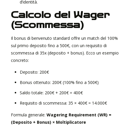
d’identità.
Calcolo del Wager
(Scommessa)
Il bonus di benvenuto standard offre un match del 100%
sul primo deposito fino a 500€, con un requisito di
scommessa di 35x (deposito + bonus). Ecco un esempio
concreto:
Deposito: 200€
Bonus ottenuto: 200€ (100% fino a 500€)
Saldo totale: 200€ + 200€ = 400€
Requisito di scommessa: 35 × 400€ = 14.000€
Formula generale:
Wagering Requirement (WR) =
(Deposito + Bonus) × Moltiplicatore