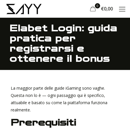
0
€0,00
Elabet Login: guida
pratica per
registrarsi e
ottenere il bonus
La maggior parte delle guide iGaming sono vaghe.
Questa non lo è — ogni passaggio qui è specifico,
attuabile e basato su come la piattaforma funziona
realmente.
Prerequisiti