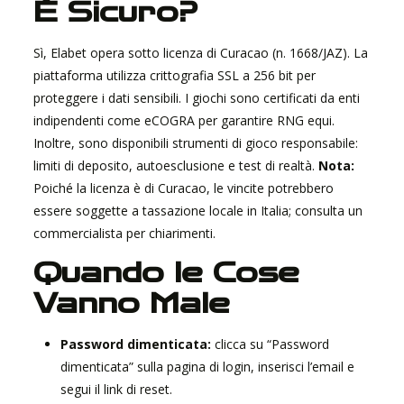
È Sicuro?
Sì, Elabet opera sotto licenza di Curacao (n. 1668/JAZ). La
piattaforma utilizza crittografia SSL a 256 bit per
proteggere i dati sensibili. I giochi sono certificati da enti
indipendenti come eCOGRA per garantire RNG equi.
Inoltre, sono disponibili strumenti di gioco responsabile:
limiti di deposito, autoesclusione e test di realtà.
Nota:
Poiché la licenza è di Curacao, le vincite potrebbero
essere soggette a tassazione locale in Italia; consulta un
commercialista per chiarimenti.
Quando le Cose
Vanno Male
Password dimenticata:
clicca su “Password
dimenticata” sulla pagina di login, inserisci l’email e
segui il link di reset.