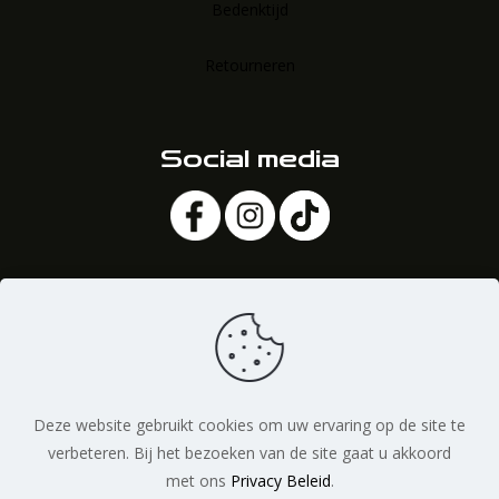
Bedenktijd
Retourneren
Social media
Deze website gebruikt cookies om uw ervaring op de site te
verbeteren. Bij het bezoeken van de site gaat u akkoord
met ons
Privacy Beleid
.