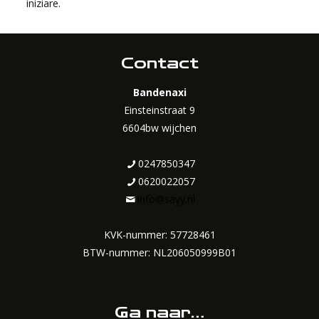
iniziare.
Contact
Bandenaxi
Einsteinstraat 9
6604bw wijchen
0247850347
0620022057
info@sayy.nl
KVK-nummer: 57728461
BTW-nummer: NL206050999B01
Ga naar…