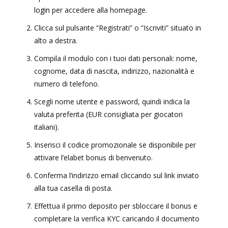
login
per accedere alla homepage.
Clicca sul pulsante “Registrati” o “Iscriviti” situato in
alto a destra.
Compila il modulo con i tuoi dati personali: nome,
cognome, data di nascita, indirizzo, nazionalità e
numero di telefono.
Scegli nome utente e password, quindi indica la
valuta preferita (EUR consigliata per giocatori
italiani).
Inserisci il codice promozionale se disponibile per
attivare l’elabet bonus di benvenuto.
Conferma l’indirizzo email cliccando sul link inviato
alla tua casella di posta.
Effettua il primo deposito per sbloccare il bonus e
completare la verifica KYC caricando il documento