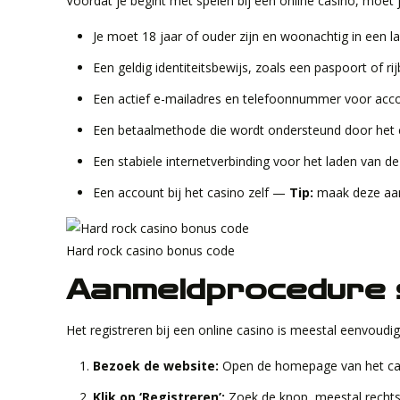
Voordat je begint met spelen bij een online casino, moet 
Je moet 18 jaar of ouder zijn en woonachtig in een la
Een geldig identiteitsbewijs, zoals een paspoort of rij
Een actief e-mailadres en telefoonnummer voor acco
Een betaalmethode die wordt ondersteund door het cas
Een stabiele internetverbinding voor het laden van de
Een account bij het casino zelf —
Tip:
maak deze aa
Hard rock casino bonus code
Aanmeldprocedure 
Het registreren bij een online casino is meestal eenvoud
Bezoek de website:
Open de homepage van het cas
Klik op ‘Registreren’:
Zoek de knop, meestal rechtsb