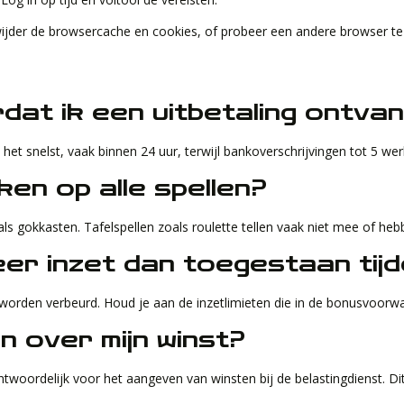
ijder de browsercache en cookies, of probeer een andere browser te
dat ik een uitbetaling ontva
 het snelst, vaak binnen 24 uur, terwijl bankoverschrijvingen tot 5 w
ken op alle spellen?
als gokkasten. Tafelspellen zoals roulette tellen vaak niet mee of he
eer inzet dan toegestaan tij
worden verbeurd. Houd je aan de inzetlimieten die in de bonusvoorw
n over mijn winst?
ntwoordelijk voor het aangeven van winsten bij de belastingdienst. Dit 