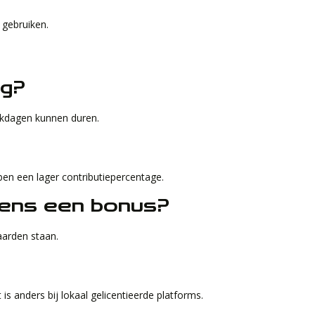
 gebruiken.
ng?
erkdagen kunnen duren.
bben een lager contributiepercentage.
dens een bonus?
aarden staan.
is anders bij lokaal gelicentieerde platforms.