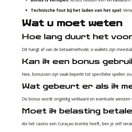
Technische fout bij het laden van het spel:
Verw
Wat u moet weten
Hoe lang duurt het voor
Dit hangt af van de betaalmethode; e-wallets zijn meestal
Kan ik een bonus gebrui
Nee, bonussen zijn vaak beperkt tot specifieke spellen zo
Wat gebeurt er als ik m
De bonus wordt ongeldig verklaard en eventuele winsten 
Moet ik belasting betale
Als het casino een Curaçao-licentie heeft, ben je zelf vera