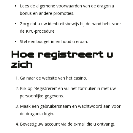
Lees de algemene voorwaarden van de dragonia
bonus en andere promoties.
Zorg dat u uw identiteitsbewijs bij de hand hebt voor
de KYC-procedure.
Stel een budget in en houd u eraan.
Hoe registreert u
zich
Ga naar de website van het casino.
Klik op ‘Registreren’ en vul het formulier in met uw
persoonlijke gegevens.
Maak een gebruikersnaam en wachtwoord aan voor
de dragonia login.
Bevestig uw account via de e-mail die u ontvangt.