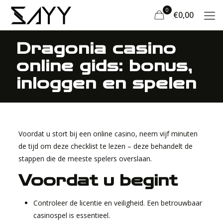
0
€0,00
Dragonia casino
online gids: bonus,
inloggen en spelen
Voordat u stort bij een online casino, neem vijf minuten
de tijd om deze checklist te lezen – deze behandelt de
stappen die de meeste spelers overslaan.
Voordat u begint
Controleer de licentie en veiligheid. Een betrouwbaar
casinospel is essentieel.