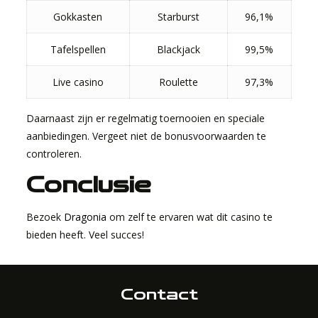
Gokkasten
Starburst
96,1%
Tafelspellen
Blackjack
99,5%
Live casino
Roulette
97,3%
Daarnaast zijn er regelmatig toernooien en speciale
aanbiedingen. Vergeet niet de bonusvoorwaarden te
controleren.
Conclusie
Bezoek
Dragonia
om zelf te ervaren wat dit casino te
bieden heeft. Veel succes!
Contact