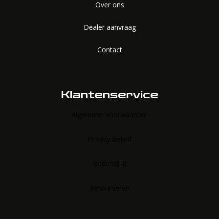
Over ons
Velgen
Dealer aanvraag
Accessoires
Contact
Hoodies
Caps
Klantenservice
Stickers
Algemene Voorwaarden
Wandpanelen
Privacy Beleid
Bedenktijd
Retourneren