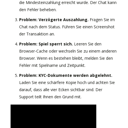
die Mindesteinzahlung erreicht wurde. Der Chat kann
den Fehler beheben.
Problem: Verzögerte Auszahlung.
Fragen Sie im
Chat nach dem Status. Führen Sie einen Screenshot
der Transaktion an.
Problem: Spiel sperrt sich.
Leeren Sie den
Browser-Cache oder wechseln Sie zu einem anderen
Browser. Wenn es bestehen bleibt, melden Sie den
Fehler mit Spielname und Zeitpunkt.
Problem: KYC-Dokumente werden abgelehnt.
Laden Sie eine schärfere Kopie hoch und achten Sie
darauf, dass alle vier Ecken sichtbar sind. Der
Support teilt Ihnen den Grund mit.