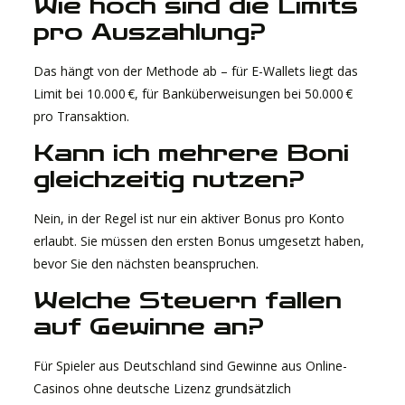
Wie hoch sind die Limits
pro Auszahlung?
Das hängt von der Methode ab – für E-Wallets liegt das
Limit bei 10.000 €, für Banküberweisungen bei 50.000 €
pro Transaktion.
Kann ich mehrere Boni
gleichzeitig nutzen?
Nein, in der Regel ist nur ein aktiver Bonus pro Konto
erlaubt. Sie müssen den ersten Bonus umgesetzt haben,
bevor Sie den nächsten beanspruchen.
Welche Steuern fallen
auf Gewinne an?
Für Spieler aus Deutschland sind Gewinne aus Online-
Casinos ohne deutsche Lizenz grundsätzlich