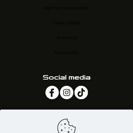
Algemene Voorwaarden
Wandpanelen
Privacy Beleid
Bedenktijd
Retourneren
Social media