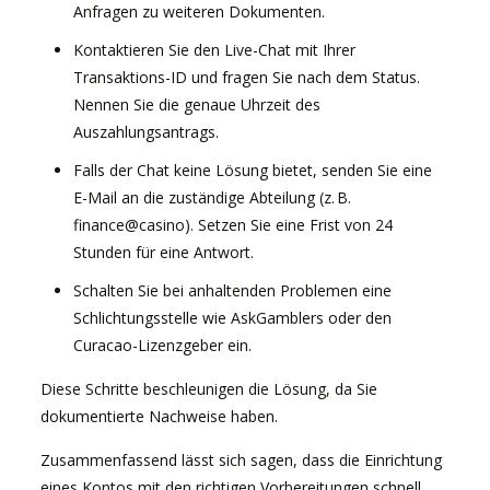
Anfragen zu weiteren Dokumenten.
Kontaktieren Sie den Live-Chat mit Ihrer
Transaktions-ID und fragen Sie nach dem Status.
Nennen Sie die genaue Uhrzeit des
Auszahlungsantrags.
Falls der Chat keine Lösung bietet, senden Sie eine
E-Mail an die zuständige Abteilung (z. B.
finance@casino). Setzen Sie eine Frist von 24
Stunden für eine Antwort.
Schalten Sie bei anhaltenden Problemen eine
Schlichtungsstelle wie AskGamblers oder den
Curacao-Lizenzgeber ein.
Diese Schritte beschleunigen die Lösung, da Sie
dokumentierte Nachweise haben.
Zusammenfassend lässt sich sagen, dass die Einrichtung
eines Kontos mit den richtigen Vorbereitungen schnell