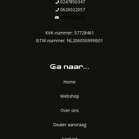
0247850347
0620022057
info@sayy.nl
KVK-nummer: 57728461
BTW-nummer: NL206050999B01
Ga naar…
Home
Webshop
Over ons
Velgen
Dealer aanvraag
Accessoires
Contact
Hoodies