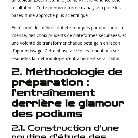
résultat net. Cette première forme d’analyse a posé les
bases d’une approche plus scientifique.
En résumé, les débuts ont été marqués par une curiosité
intense, des choix prudents de plateformes sécurisées, et
une volonté de transformer chaque petit gain en leçon
d’apprentissage. Cette phase a créé les fondations sur
lesquelles la méthodologie d’entraînement serait bâtie.
2. Méthodologie de
préparation :
l’entraînement
derrière le glamour
des podiums
2.1. Construction d’une
routine d’étude des