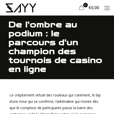
0
€0,00
De l’ombre au
podium : le
parcours d’un
champion des
tournois de casino
en ligne
Le crépitement virtuel des rouleaux qui s’animent, le bip
d’une mise qui se confirme, l’adrénaline qui monte dès
que le compteur de participants passe la barre des