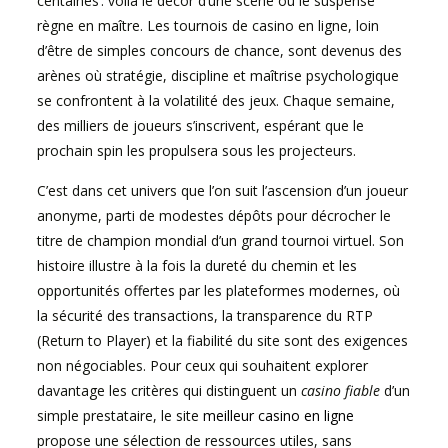
centaines : voilà le décor d’une scène où le suspense
règne en maître. Les tournois de casino en ligne, loin
d’être de simples concours de chance, sont devenus des
arènes où stratégie, discipline et maîtrise psychologique
se confrontent à la volatilité des jeux. Chaque semaine,
des milliers de joueurs s’inscrivent, espérant que le
prochain spin les propulsera sous les projecteurs.
C’est dans cet univers que l’on suit l’ascension d’un joueur
anonyme, parti de modestes dépôts pour décrocher le
titre de champion mondial d’un grand tournoi virtuel. Son
histoire illustre à la fois la dureté du chemin et les
opportunités offertes par les plateformes modernes, où
la sécurité des transactions, la transparence du RTP
(Return to Player) et la fiabilité du site sont des exigences
non négociables. Pour ceux qui souhaitent explorer
davantage les critères qui distinguent un
casino fiable
d’un
simple prestataire, le site
meilleur casino en ligne
propose une sélection de ressources utiles, sans