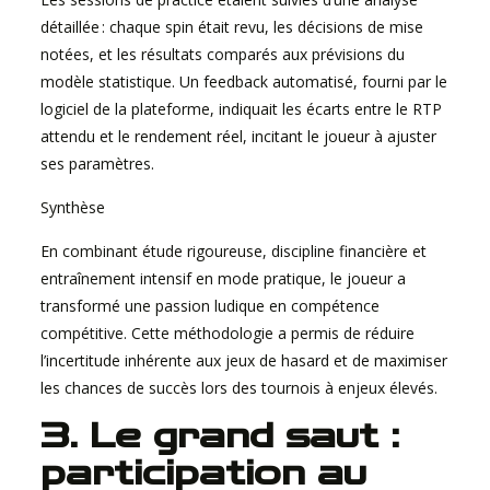
détaillée : chaque spin était revu, les décisions de mise
notées, et les résultats comparés aux prévisions du
modèle statistique. Un feedback automatisé, fourni par le
logiciel de la plateforme, indiquait les écarts entre le RTP
attendu et le rendement réel, incitant le joueur à ajuster
ses paramètres.
Synthèse
En combinant étude rigoureuse, discipline financière et
entraînement intensif en mode pratique, le joueur a
transformé une passion ludique en compétence
compétitive. Cette méthodologie a permis de réduire
l’incertitude inhérente aux jeux de hasard et de maximiser
les chances de succès lors des tournois à enjeux élevés.
3. Le grand saut :
participation au