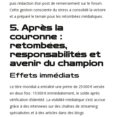
puis rédaction d’un post de remerciement sur le forum.
Cette gestion consciente du stress a consolidé la victoire
et a préparé le terrain pour les retombées médiatiques.
5. Après la
couronne :
retombées,
responsabilités et
avenir du champion
Effets immédiats
Le titre mondial a entraîné une prime de 25 000 € versée
en deux fois : 15 000 € immédiatement, le solde après
vérification d’identité. La visibilité médiatique s’est accrue
grâce à des interviews sur des chaînes de streaming
spécialisées et à des articles dans des blogs