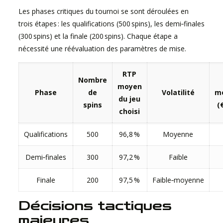
Les phases critiques du tournoi se sont déroulées en
trois étapes : les qualifications (500 spins), les demi‑finales
(300 spins) et la finale (200 spins). Chaque étape a
nécessité une réévaluation des paramètres de mise.
RTP
Nombre
moyen
Phase
de
Volatilité
m
du jeu
spins
(
choisi
Qualifications
500
96,8 %
Moyenne
Demi‑finales
300
97,2 %
Faible
Finale
200
97,5 %
Faible‑moyenne
Décisions tactiques
majeures