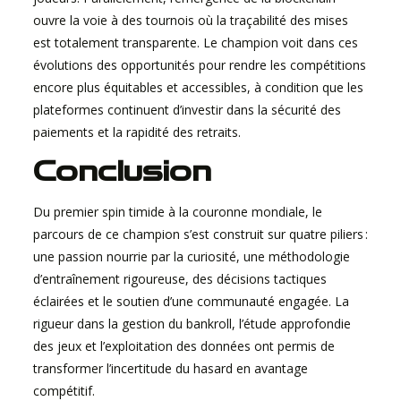
ouvre la voie à des tournois où la traçabilité des mises
est totalement transparente. Le champion voit dans ces
évolutions des opportunités pour rendre les compétitions
encore plus équitables et accessibles, à condition que les
plateformes continuent d’investir dans la sécurité des
paiements et la rapidité des retraits.
Conclusion
Du premier spin timide à la couronne mondiale, le
parcours de ce champion s’est construit sur quatre piliers :
une passion nourrie par la curiosité, une méthodologie
d’entraînement rigoureuse, des décisions tactiques
éclairées et le soutien d’une communauté engagée. La
rigueur dans la gestion du bankroll, l’étude approfondie
des jeux et l’exploitation des données ont permis de
transformer l’incertitude du hasard en avantage
compétitif.