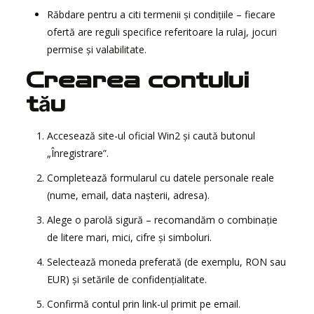
Răbdare pentru a citi termenii și condițiile – fiecare
ofertă are reguli specifice referitoare la rulaj, jocuri
permise și valabilitate.
Crearea contului
tău
Accesează site-ul oficial Win2 și caută butonul
„Înregistrare”.
Completează formularul cu datele personale reale
(nume, email, data nașterii, adresa).
Alege o parolă sigură – recomandăm o combinație
de litere mari, mici, cifre și simboluri.
Selectează moneda preferată (de exemplu, RON sau
EUR) și setările de confidențialitate.
Confirmă contul prin link-ul primit pe email.