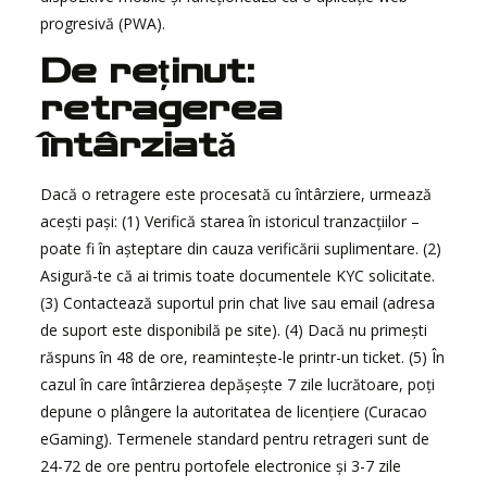
progresivă (PWA).
De reținut:
retragerea
întârziată
Dacă o retragere este procesată cu întârziere, urmează
acești pași: (1) Verifică starea în istoricul tranzacțiilor –
poate fi în așteptare din cauza verificării suplimentare. (2)
Asigură-te că ai trimis toate documentele KYC solicitate.
(3) Contactează suportul prin chat live sau email (adresa
de suport este disponibilă pe site). (4) Dacă nu primești
răspuns în 48 de ore, reamintește-le printr-un ticket. (5) În
cazul în care întârzierea depășește 7 zile lucrătoare, poți
depune o plângere la autoritatea de licențiere (Curacao
eGaming). Termenele standard pentru retrageri sunt de
24-72 de ore pentru portofele electronice și 3-7 zile