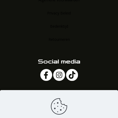
Wandpanelen
Privacy Beleid
Bedenktijd
Retourneren
Social media