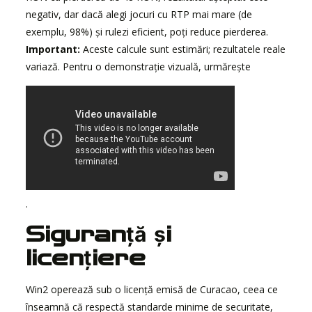
negativ, dar dacă alegi jocuri cu RTP mai mare (de
exemplu, 98%) și rulezi eficient, poți reduce pierderea.
Important:
Aceste calcule sunt estimări; rezultatele reale
variază. Pentru o demonstrație vizuală, urmărește
.
Siguranță și
licențiere
Win2 operează sub o licență emisă de Curacao, ceea ce
înseamnă că respectă standarde minime de securitate,