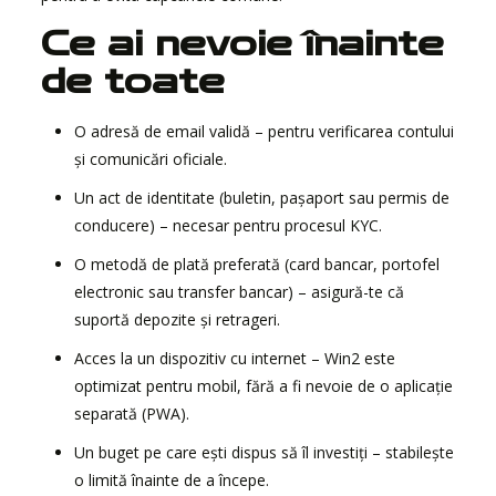
Ce ai nevoie înainte
de toate
O adresă de email validă – pentru verificarea contului
și comunicări oficiale.
Un act de identitate (buletin, pașaport sau permis de
conducere) – necesar pentru procesul KYC.
O metodă de plată preferată (card bancar, portofel
electronic sau transfer bancar) – asigură-te că
suportă depozite și retrageri.
Acces la un dispozitiv cu internet – Win2 este
optimizat pentru mobil, fără a fi nevoie de o aplicație
separată (PWA).
Un buget pe care ești dispus să îl investiți – stabilește
o limită înainte de a începe.