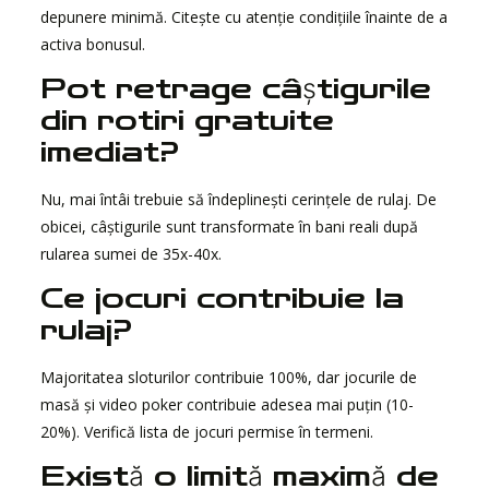
depunere minimă. Citește cu atenție condițiile înainte de a
activa bonusul.
Pot retrage câștigurile
din rotiri gratuite
imediat?
Nu, mai întâi trebuie să îndeplinești cerințele de rulaj. De
obicei, câștigurile sunt transformate în bani reali după
rularea sumei de 35x-40x.
Ce jocuri contribuie la
rulaj?
Majoritatea sloturilor contribuie 100%, dar jocurile de
masă și video poker contribuie adesea mai puțin (10-
20%). Verifică lista de jocuri permise în termeni.
Există o limită maximă de