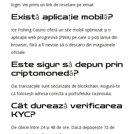
login. Vei primi un link de resetare pe email.
Există aplicație mobilă?
Ice Fishing Casino oferă un site mobil optimizat și o
aplicație web progresivă (PWA) pe care o poți lansa din
browser, fără a fi nevoie să o descarci din magazinele
oficiale.
Este sigur să depun prin
criptomonedă?
Da, tranzacțiile sunt securizate de blockchain. Asigură-te
că folosești adresa corectă a portofelului cazinoului.
Cât durează verificarea
KYC?
De obicei între 24 și 48 de ore. Dacă depășește 72 de