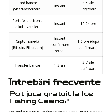
Card bancar
3-5 zile
Instant
(Visa/Mastercard)
lucrătoare
Portofel electronic
Instant
12-24 ore
(Skrill, Neteller)
Instant
Criptomonedă
1-6 ore (după
(confirmare
(Bitcoin, Ethereum)
confirmare)
rețea)
3-7 zile
Transfer bancar
1-3 zile
lucrătoare
Întrebări frecvente
Pot juca gratuit la Ice
Fishing Casino?
Da, multe sloturi și ice fishing online game-uri au versiune