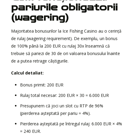
pariurile obligatorii
(wagering)
Majoritatea bonusurilor la Ice Fishing Casino au o cerință
de rulaj (wagering requirement). De exemplu, un bonus
de 100% până la 200 EUR cu rulaj 30x înseamnă că
trebuie să pariezi de 30 de ori valoarea bonusului înainte
de a putea retrage câștigurile.
Calcul detaliat:
Bonus primit: 200 EUR
Rulaj total necesar: 200 EUR × 30 = 6.000 EUR
Presupunem că joci un slot cu RTP de 96%
(pierderea așteptată per pariu = 4%).
Pierderea așteptată pe întregul rulaj: 6.000 EUR × 4%
= 240 EUR.