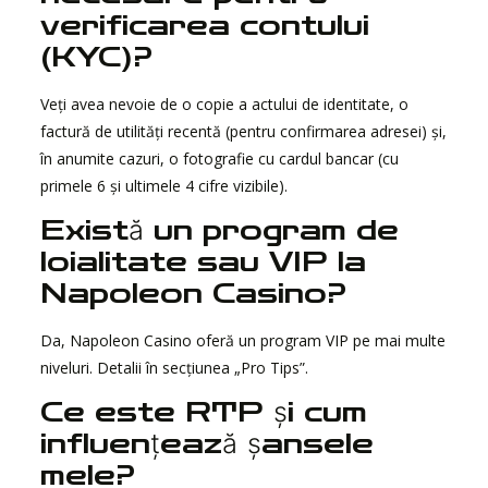
verificarea contului
(KYC)?
Veți avea nevoie de o copie a actului de identitate, o
factură de utilități recentă (pentru confirmarea adresei) și,
în anumite cazuri, o fotografie cu cardul bancar (cu
primele 6 și ultimele 4 cifre vizibile).
Există un program de
loialitate sau VIP la
Napoleon Casino?
Da, Napoleon Casino oferă un program VIP pe mai multe
niveluri. Detalii în secțiunea „Pro Tips”.
Ce este RTP și cum
influențează șansele
mele?