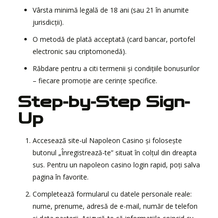
Vârsta minimă legală de 18 ani (sau 21 în anumite
jurisdicții).
O metodă de plată acceptată (card bancar, portofel
electronic sau criptomonedă).
Răbdare pentru a citi termenii și condițiile bonusurilor
– fiecare promoție are cerințe specifice.
Step-by-Step Sign-
Up
Accesează site-ul Napoleon Casino și folosește
butonul „Înregistrează-te” situat în colțul din dreapta
sus. Pentru un napoleon casino login rapid, poți salva
pagina în favorite.
Completează formularul cu datele personale reale:
nume, prenume, adresă de e-mail, număr de telefon