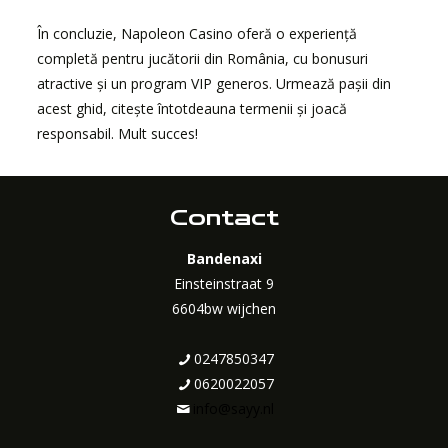
În concluzie, Napoleon Casino oferă o experiență
completă pentru jucătorii din România, cu bonusuri
atractive și un program VIP generos. Urmează pașii din
acest ghid, citește întotdeauna termenii și joacă
responsabil. Mult succes!
Contact
Bandenaxi
Einsteinstraat 9
6604bw wijchen
0247850347
0620022057
info@sayy.nl