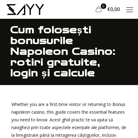
0
€0,00
Cum folosești
bonusurile
Napoleon Casino:
rotiri gratuite,
login și calcule
Whether you are a first-time visitor or returning to
Bonus
napoleon casino
, this guide covers the essential features
you need to know. Acest ghid practic te va ajuta să
navighezi prin toate aspectele esențiale ale platformei, de
la înregistrare până la retragerea câștigurilor, inclusiv