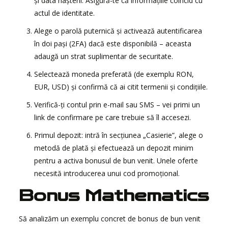
și data nașterii. Asigură-te că informațiile coincid cu
actul de identitate.
Alege o parolă puternică și activează autentificarea
în doi pași (2FA) dacă este disponibilă – aceasta
adaugă un strat suplimentar de securitate.
Selectează moneda preferată (de exemplu RON,
EUR, USD) și confirmă că ai citit termenii și condițiile.
Verifică-ți contul prin e-mail sau SMS – vei primi un
link de confirmare pe care trebuie să îl accesezi.
Primul depozit: intră în secțiunea „Casierie”, alege o
metodă de plată și efectuează un depozit minim
pentru a activa bonusul de bun venit. Unele oferte
necesită introducerea unui cod promoțional.
Bonus Mathematics
Să analizăm un exemplu concret de bonus de bun venit