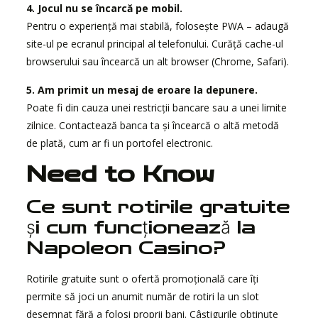
4. Jocul nu se încarcă pe mobil.
Pentru o experiență mai stabilă, folosește PWA – adaugă
site-ul pe ecranul principal al telefonului. Curăță cache-ul
browserului sau încearcă un alt browser (Chrome, Safari).
5. Am primit un mesaj de eroare la depunere.
Poate fi din cauza unei restricții bancare sau a unei limite
zilnice. Contactează banca ta și încearcă o altă metodă
de plată, cum ar fi un portofel electronic.
Need to Know
Ce sunt rotirile gratuite
și cum funcționează la
Napoleon Casino?
Rotirile gratuite sunt o ofertă promoțională care îți
permite să joci un anumit număr de rotiri la un slot
desemnat fără a folosi proprii bani. Câștigurile obținute