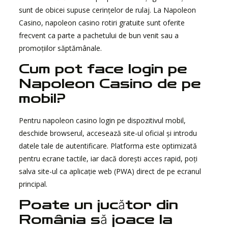
sunt de obicei supuse cerințelor de rulaj. La Napoleon
Casino, napoleon casino rotiri gratuite sunt oferite
frecvent ca parte a pachetului de bun venit sau a
promoțiilor săptămânale.
Cum pot face login pe
Napoleon Casino de pe
mobil?
Pentru napoleon casino login pe dispozitivul mobil,
deschide browserul, accesează site-ul oficial și introdu
datele tale de autentificare. Platforma este optimizată
pentru ecrane tactile, iar dacă dorești acces rapid, poți
salva site-ul ca aplicație web (PWA) direct de pe ecranul
principal.
Poate un jucător din
România să joace la