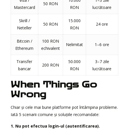
Visa /
10.000
1–3 zile
50 RON
Mastercard
RON
lucrătoare
Skrill /
15.000
50 RON
24 ore
Neteller
RON
Bitcoin /
100 RON
Nelimitat
1–6 ore
Ethereum
echivalent
Transfer
50.000
3–7 zile
200 RON
bancar
RON
lucrătoare
When Things Go
Wrong
Chiar și cele mai bune platforme pot întâmpina probleme.
Iată 5 scenarii comune și soluțiile recomandate:
1. Nu pot efectua login-ul (autentificarea).