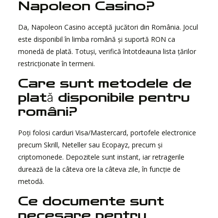
Napoleon Casino?
Da, Napoleon Casino acceptă jucători din România. Jocul
este disponibil în limba română și suportă RON ca
monedă de plată. Totuși, verifică întotdeauna lista țărilor
restricționate în termeni.
Care sunt metodele de
plată disponibile pentru
români?
Poți folosi carduri Visa/Mastercard, portofele electronice
precum Skrill, Neteller sau Ecopayz, precum și
criptomonede. Depozitele sunt instant, iar retragerile
durează de la câteva ore la câteva zile, în funcție de
metodă.
Ce documente sunt
necesare pentru