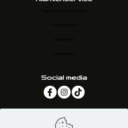
Algemene Voorwaarden
Wandpanelen
Privacy Beleid
Bedenktijd
Retourneren
Social media