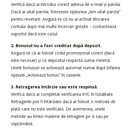
Verifică dacă ai introdus corect adresa de e-mail și parola.
Dacă ai uitat parola, folosește opțiunea „Am uitat parola”
pentru resetare. Asigură-te că nu ai activat blocarea
contului după mai multe încercări greșite – contactează
suportul dacă este cazul.
2. Bonusul nu a fost creditat după depozit.
Asigură-te că ai folosit codul promoțional corect (dacă
este necesar) și că depozitul respectă suma minimă.
Unele bonusuri se activează automat numai după bifarea
opțiunii „Activează bonus” în casierie.
3. Retragerea întârzie sau este respinsă.
Verifică dacă ai completat verificarea KYC în totalitate.
Retragerile pot fi întârziate dacă ai folosit o metodă de
plată care nu este verificată. De asemenea, unele
metode au limite maxime de retragere pe zi sau pe
săptămână.