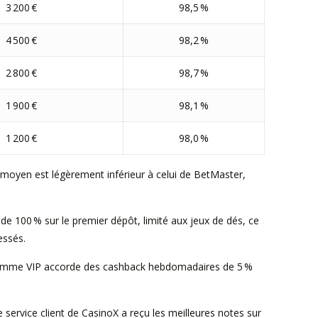
3 200 €
98,5 %
4 500 €
98,2 %
2 800 €
98,7 %
1 900 €
98,1 %
1 200 €
98,0 %
ol moyen est légèrement inférieur à celui de BetMaster,
de 100 % sur le premier dépôt, limité aux jeux de dés, ce
essés.
rogramme VIP accorde des cashback hebdomadaires de 5 %
e service client de CasinoX a reçu les meilleures notes sur