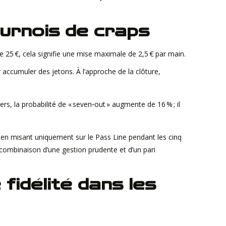
ournois de craps
e 25 €, cela signifie une mise maximale de 2,5 € par main.
ur accumuler des jetons. À l’approche de la clôture,
cers, la probabilité de « seven‑out » augmente de 16 % ; il
 en misant uniquement sur le Pass Line pendant les cinq
 combinaison d’une gestion prudente et d’un pari
fidélité dans les