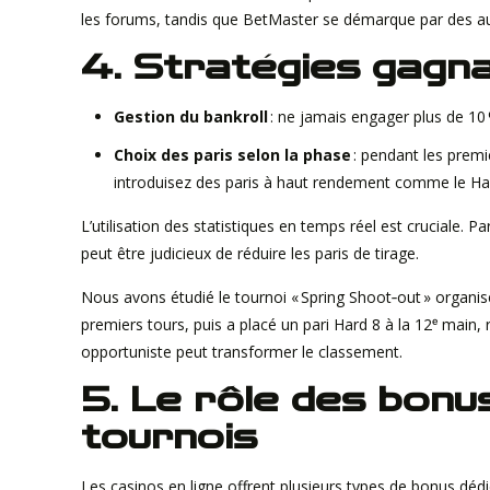
les forums, tandis que BetMaster se démarque par des au
4. Stratégies gagna
Gestion du bankroll
: ne jamais engager plus de 10 
Choix des paris selon la phase
: pendant les premie
introduisez des paris à haut rendement comme le Har
L’utilisation des statistiques en temps réel est cruciale. Pa
peut être judicieux de réduire les paris de tirage.
Nous avons étudié le tournoi « Spring Shoot‑out » organi
premiers tours, puis a placé un pari Hard 8 à la 12ᵉ main
opportuniste peut transformer le classement.
5. Le rôle des bonu
tournois
Les casinos en ligne offrent plusieurs types de bonus dédi