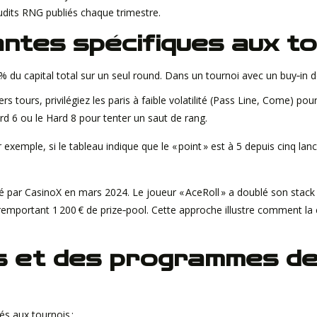
dits RNG publiés chaque trimestre.
ntes spécifiques aux t
% du capital total sur un seul round. Dans un tournoi avec un buy‑in d
rs tours, privilégiez les paris à faible volatilité (Pass Line, Come) po
d 6 ou le Hard 8 pour tenter un saut de rang.
r exemple, si le tableau indique que le « point » est à 5 depuis cinq lan
sé par CasinoX en mars 2024. Le joueur « AceRoll » a doublé son stack
, remportant 1 200 € de prize‑pool. Cette approche illustre comment la
s et des programmes de 
és aux tournois :