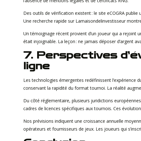
l’absence de mentions légales et de certificats RNG.
Des outils de vérification existent : le site eCOGRA publie 
Une recherche rapide sur Lamaisondelinvestisseur montre 
Un témoignage récent provient d’un joueur qui a rejoint un
était injoignable. La leçon : ne jamais déposer d’argent ava
7. Perspectives d’év
ligne
Les technologies émergentes redéfinissent l’expérience du 
conservant la rapidité du format tournoi. La réalité augme
Du côté réglementaire, plusieurs juridictions européennes 
cadres de licences spécifiques aux tournois. Ces évolutio
Nos prévisions indiquent une croissance annuelle moyenn
opérateurs et fournisseurs de jeux. Les joueurs qui s’insc