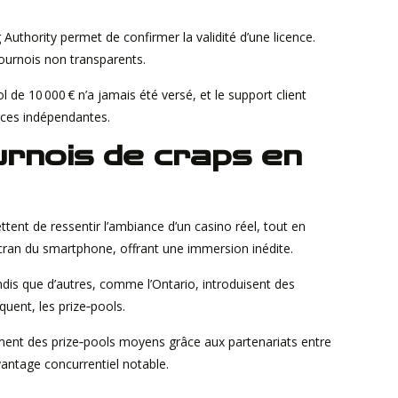
g Authority permet de confirmer la validité d’une licence.
ournois non transparents.
 de 10 000 € n’a jamais été versé, et le support client
urces indépendantes.
ournois de craps en
ttent de ressentir l’ambiance d’un casino réel, tout en
’écran du smartphone, offrant une immersion inédite.
andis que d’autres, comme l’Ontario, introduisent des
uent, les prize‑pools.
ment des prize‑pools moyens grâce aux partenariats entre
vantage concurrentiel notable.