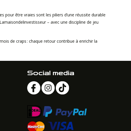
es pour être vraies sont les piliers d’une réussite durable
amaisondelinvestisseur – avec une discipline de jeu
ois de craps : chaque retour contribue à enrichir la
Social media