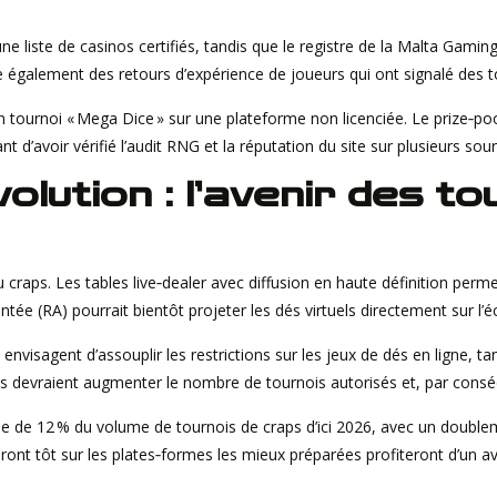
une liste de casinos certifiés, tandis que le registre de la Malta Gamin
également des retours d’expérience de joueurs qui ont signalé des t
 tournoi « Mega Dice » sur une plateforme non licenciée. Le prize‑pool
nt d’avoir vérifié l’audit RNG et la réputation du site sur plusieurs so
olution : l’avenir des t
craps. Les tables live‑dealer avec diffusion en haute définition perme
ntée (RA) pourrait bientôt projeter les dés virtuels directement sur l
envisagent d’assouplir les restrictions sur les jeux de dés en ligne, t
ns devraient augmenter le nombre de tournois autorisés et, par conséq
e de 12 % du volume de tournois de craps d’ici 2026, avec un double
riront tôt sur les plates‑formes les mieux préparées profiteront d’un a