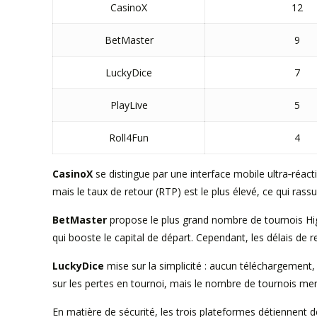
CasinoX
12
BetMaster
9
LuckyDice
7
PlayLive
5
Roll4Fun
4
CasinoX
se distingue par une interface mobile ultra‑réact
mais le taux de retour (RTP) est le plus élevé, ce qui rass
BetMaster
propose le plus grand nombre de tournois High‑
qui booste le capital de départ. Cependant, les délais de re
LuckyDice
mise sur la simplicité : aucun téléchargement
sur les pertes en tournoi, mais le nombre de tournois men
En matière de sécurité, les trois plateformes détiennent de