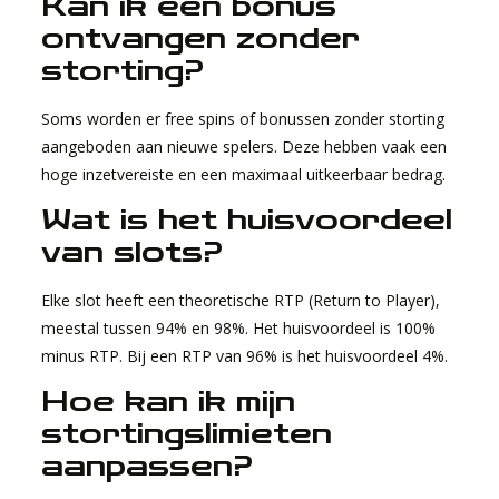
Kan ik een bonus
ontvangen zonder
storting?
Soms worden er free spins of bonussen zonder storting
aangeboden aan nieuwe spelers. Deze hebben vaak een
hoge inzetvereiste en een maximaal uitkeerbaar bedrag.
Wat is het huisvoordeel
van slots?
Elke slot heeft een theoretische RTP (Return to Player),
meestal tussen 94% en 98%. Het huisvoordeel is 100%
minus RTP. Bij een RTP van 96% is het huisvoordeel 4%.
Hoe kan ik mijn
stortingslimieten
aanpassen?