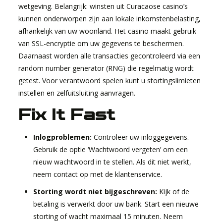
wetgeving. Belangrijk: winsten uit Curacaose casino’s
kunnen onderworpen zijn aan lokale inkomstenbelasting,
afhankelijk van uw woonland. Het casino maakt gebruik
van SSL-encryptie om uw gegevens te beschermen.
Daarnaast worden alle transacties gecontroleerd via een
random number generator (RNG) die regelmatig wordt
getest. Voor verantwoord spelen kunt u stortingslimieten
instellen en zelfuitsluiting aanvragen.
Fix It Fast
Inlogproblemen:
Controleer uw inloggegevens.
Gebruik de optie ‘Wachtwoord vergeten’ om een
nieuw wachtwoord in te stellen. Als dit niet werkt,
neem contact op met de klantenservice.
Storting wordt niet bijgeschreven:
Kijk of de
betaling is verwerkt door uw bank. Start een nieuwe
storting of wacht maximaal 15 minuten. Neem