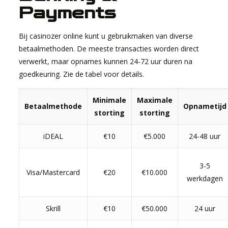
Payments
Bij casinozer online kunt u gebruikmaken van diverse
betaalmethoden. De meeste transacties worden direct
verwerkt, maar opnames kunnen 24-72 uur duren na
goedkeuring. Zie de tabel voor details.
Minimale
Maximale
Betaalmethode
Opnametijd
storting
storting
iDEAL
€10
€5.000
24-48 uur
3-5
Visa/Mastercard
€20
€10.000
werkdagen
Skrill
€10
€50.000
24 uur