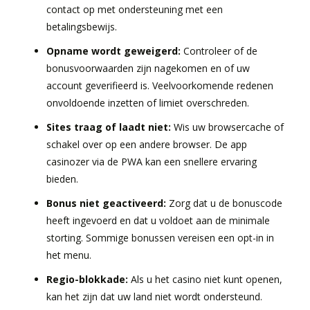
contact op met ondersteuning met een
betalingsbewijs.
Opname wordt geweigerd:
Controleer of de
bonusvoorwaarden zijn nagekomen en of uw
account geverifieerd is. Veelvoorkomende redenen
onvoldoende inzetten of limiet overschreden.
Sites traag of laadt niet:
Wis uw browsercache of
schakel over op een andere browser. De app
casinozer via de PWA kan een snellere ervaring
bieden.
Bonus niet geactiveerd:
Zorg dat u de bonuscode
heeft ingevoerd en dat u voldoet aan de minimale
storting. Sommige bonussen vereisen een opt-in in
het menu.
Regio-blokkade:
Als u het casino niet kunt openen,
kan het zijn dat uw land niet wordt ondersteund.