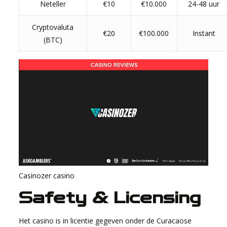
Neteller
€10
€10.000
24-48 uur
Cryptovaluta
€20
€100.000
Instant
(BTC)
Casinozer casino
Safety & Licensing
Het casino is in licentie gegeven onder de Curacaose