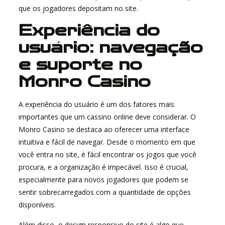
que os jogadores depositam no site.
Experiência do
usuário: navegação
e suporte no
Monro Casino
A experiência do usuário é um dos fatores mais
importantes que um cassino online deve considerar. O
Monro Casino se destaca ao oferecer uma interface
intuitiva e fácil de navegar. Desde o momento em que
você entra no site, é fácil encontrar os jogos que você
procura, e a organização é impecável. Isso é crucial,
especialmente para novos jogadores que podem se
sentir sobrecarregados com a quantidade de opções
disponíveis.
Além disso, o design responsivo do site é algo que