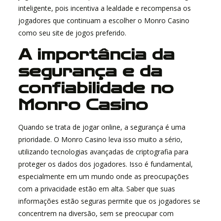
inteligente, pois incentiva a lealdade e recompensa os
jogadores que continuam a escolher o Monro Casino
como seu site de jogos preferido.
A importância da
segurança e da
confiabilidade no
Monro Casino
Quando se trata de jogar online, a segurança é uma
prioridade. O Monro Casino leva isso muito a sério,
utilizando tecnologias avançadas de criptografia para
proteger os dados dos jogadores. Isso é fundamental,
especialmente em um mundo onde as preocupações
com a privacidade estão em alta. Saber que suas
informações estão seguras permite que os jogadores se
concentrem na diversão, sem se preocupar com