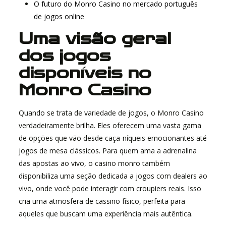
O futuro do Monro Casino no mercado português
de jogos online
Uma visão geral
dos jogos
disponíveis no
Monro Casino
Quando se trata de variedade de jogos, o Monro Casino
verdadeiramente brilha. Eles oferecem uma vasta gama
de opções que vão desde caça-níqueis emocionantes até
jogos de mesa clássicos. Para quem ama a adrenalina
das apostas ao vivo, o casino monro também
disponibiliza uma seção dedicada a jogos com dealers ao
vivo, onde você pode interagir com croupiers reais. Isso
cria uma atmosfera de cassino físico, perfeita para
aqueles que buscam uma experiência mais autêntica.