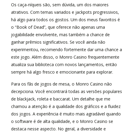
Os caça-níqueis são, sem dúvida, um dos maiores
atrativos. Com temas variados e jackpots progressivos,
há algo para todos os gostos. Um dos meus favoritos é
o “Book of Dead”, que oferece não apenas uma
jogabilidade envolvente, mas também a chance de
ganhar prêmios significativos. Se você ainda não
experimentou, recomendo fortemente dar uma chance a
este jogo. Além disso, o Monro Casino frequentemente
atualiza sua biblioteca com novos lançamentos, então
sempre há algo fresco e emocionante para explorar.
Para os fãs de jogos de mesa, o Monro Casino não
decepciona. Você encontrará todas as versões populares
de blackjack, roleta e baccarat. Um detalhe que me
chamou a atenção é a qualidade dos gráficos e a fluidez
dos jogos. A experiência é muito mais agradável quando
o software é de alta qualidade, e o Monro Casino se
destaca nesse aspecto. No geral, a diversidade e