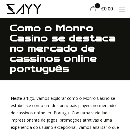
0
€0,00
Como o Monro
Casino se destaca
no mercado de
cassinos online
português
Neste artigo, vamos explorar como o Monro Casino se
estabelece como um dos principais players no mercado
de cassinos online em Portugal. Com uma variedade
impressionante de jogos, promoções atrativas e uma
experiência do usuário excepcional, vamos analisar o que