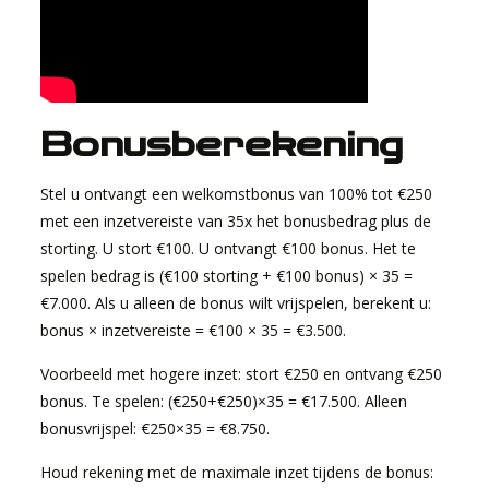
Bonusberekening
Stel u ontvangt een welkomstbonus van 100% tot €250
met een inzetvereiste van 35x het bonusbedrag plus de
storting. U stort €100. U ontvangt €100 bonus. Het te
spelen bedrag is (€100 storting + €100 bonus) × 35 =
€7.000. Als u alleen de bonus wilt vrijspelen, berekent u:
bonus × inzetvereiste = €100 × 35 = €3.500.
Voorbeeld met hogere inzet: stort €250 en ontvang €250
bonus. Te spelen: (€250+€250)×35 = €17.500. Alleen
bonusvrijspel: €250×35 = €8.750.
Houd rekening met de maximale inzet tijdens de bonus: