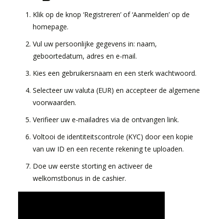
Klik op de knop ‘Registreren’ of ‘Aanmelden’ op de
homepage.
Vul uw persoonlijke gegevens in: naam,
geboortedatum, adres en e-mail.
Kies een gebruikersnaam en een sterk wachtwoord.
Selecteer uw valuta (EUR) en accepteer de algemene
voorwaarden.
Verifieer uw e-mailadres via de ontvangen link.
Voltooi de identiteitscontrole (KYC) door een kopie
van uw ID en een recente rekening te uploaden.
Doe uw eerste storting en activeer de
welkomstbonus in de cashier.