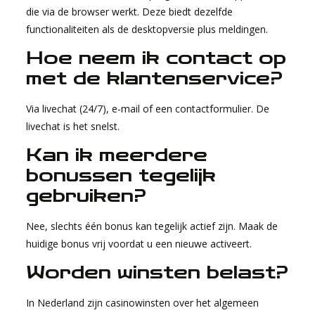
die via de browser werkt. Deze biedt dezelfde
functionaliteiten als de desktopversie plus meldingen.
Hoe neem ik contact op
met de klantenservice?
Via livechat (24/7), e-mail of een contactformulier. De
livechat is het snelst.
Kan ik meerdere
bonussen tegelijk
gebruiken?
Nee, slechts één bonus kan tegelijk actief zijn. Maak de
huidige bonus vrij voordat u een nieuwe activeert.
Worden winsten belast?
In Nederland zijn casinowinsten over het algemeen