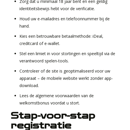
Zorg dat u minimaal 18 jaar bent en een geldig
identiteitsbewijs hebt voor de verificatie.
Houd uw e-mailadres en telefoonnummer bij de
hand.
Kies een betrouwbare betaalmethode: iDeal,
creditcard of e-wallet.
Stel een limiet in voor stortingen en speeltijd via de
verantwoord spelen-tools.
Controleer of de site is geoptimaliseerd voor uw
apparaat – de mobiele website werkt zonder app-
download.
Lees de algemene voorwaarden van de
welkomstbonus voordat u stort.
Stap-voor-stap
registratie