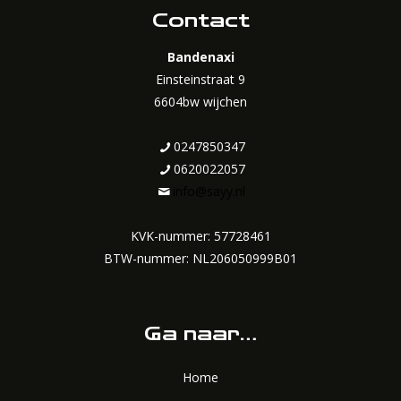
Contact
Bandenaxi
Einsteinstraat 9
6604bw wijchen
0247850347
0620022057
info@sayy.nl
KVK-nummer: 57728461
BTW-nummer: NL206050999B01
Ga naar…
Home