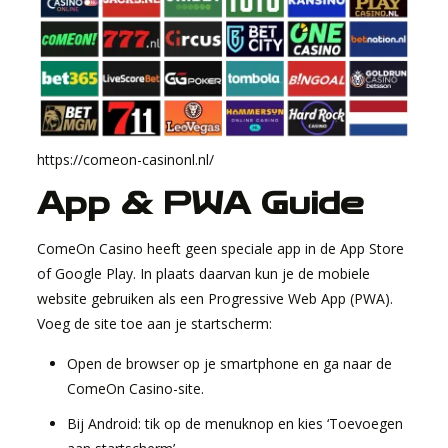
https://comeon-casinonl.nl/
App & PWA Guide
ComeOn Casino heeft geen speciale app in de App Store
of Google Play. In plaats daarvan kun je de mobiele
website gebruiken als een Progressive Web App (PWA).
Voeg de site toe aan je startscherm:
Open de browser op je smartphone en ga naar de
ComeOn Casino-site.
Bij Android: tik op de menuknop en kies ‘Toevoegen