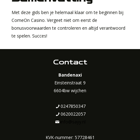
Met deze gids ben je helemaal klaar om te beginnen bij
ComeOn Casino. Vergeet niet om eerst de
bonusvoorwaarden te controleren en altijd verantwoord
te spelen. Succes!
Contact
Bandenaxi
Einsteinstraat 9
6604bw wijchen
0247850347
0620022057
info@sayy.nl
KVK-nummer: 57728461