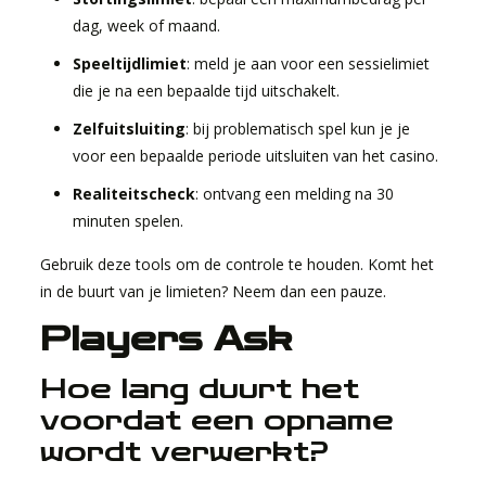
dag, week of maand.
Speeltijdlimiet
: meld je aan voor een sessielimiet
die je na een bepaalde tijd uitschakelt.
Zelfuitsluiting
: bij problematisch spel kun je je
voor een bepaalde periode uitsluiten van het casino.
Realiteitscheck
: ontvang een melding na 30
minuten spelen.
Gebruik deze tools om de controle te houden. Komt het
in de buurt van je limieten? Neem dan een pauze.
Players Ask
Hoe lang duurt het
voordat een opname
wordt verwerkt?