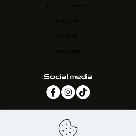
Algemene Voorwaarden
Wandpanelen
Privacy Beleid
Bedenktijd
Retourneren
Social media