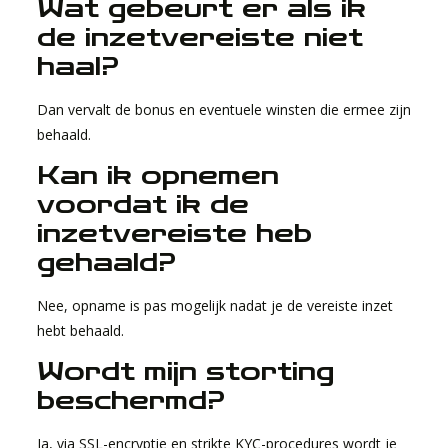
Wat gebeurt er als ik
de inzetvereiste niet
haal?
Dan vervalt de bonus en eventuele winsten die ermee zijn
behaald.
Kan ik opnemen
voordat ik de
inzetvereiste heb
gehaald?
Nee, opname is pas mogelijk nadat je de vereiste inzet
hebt behaald.
Wordt mijn storting
beschermd?
Ja, via SSL-encryptie en strikte KYC-procedures wordt je