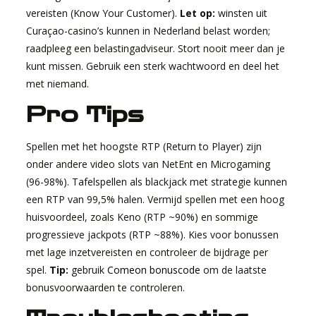
vereisten (Know Your Customer).
Let op:
winsten uit
Curaçao-casino’s kunnen in Nederland belast worden;
raadpleeg een belastingadviseur. Stort nooit meer dan je
kunt missen. Gebruik een sterk wachtwoord en deel het
met niemand.
Pro Tips
Spellen met het hoogste RTP (Return to Player) zijn
onder andere video slots van NetEnt en Microgaming
(96-98%). Tafelspellen als blackjack met strategie kunnen
een RTP van 99,5% halen. Vermijd spellen met een hoog
huisvoordeel, zoals Keno (RTP ~90%) en sommige
progressieve jackpots (RTP ~88%). Kies voor bonussen
met lage inzetvereisten en controleer de bijdrage per
spel.
Tip:
gebruik
Comeon bonuscode
om de laatste
bonusvoorwaarden te controleren.