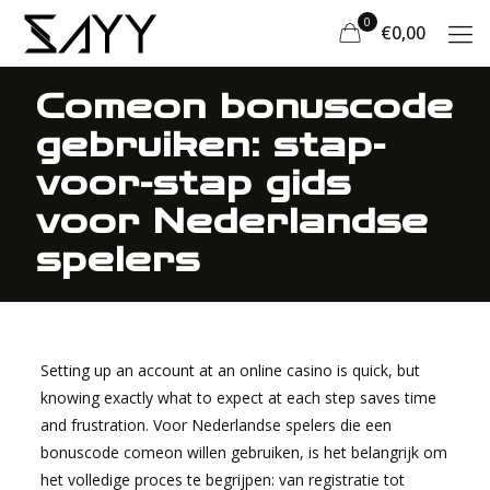
0
€0,00
Comeon bonuscode
gebruiken: stap-
voor-stap gids
voor Nederlandse
spelers
Setting up an account at an online casino is quick, but
knowing exactly what to expect at each step saves time
and frustration. Voor Nederlandse spelers die een
bonuscode comeon willen gebruiken, is het belangrijk om
het volledige proces te begrijpen: van registratie tot