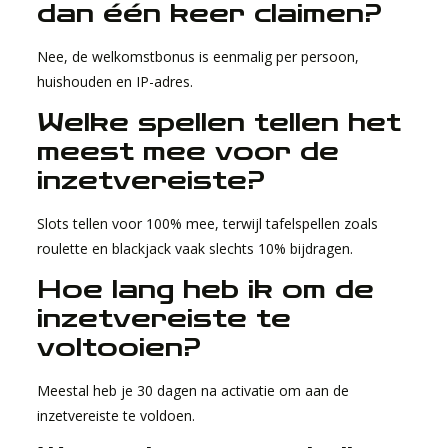
dan één keer claimen?
Nee, de welkomstbonus is eenmalig per persoon,
huishouden en IP-adres.
Welke spellen tellen het
meest mee voor de
inzetvereiste?
Slots tellen voor 100% mee, terwijl tafelspellen zoals
roulette en blackjack vaak slechts 10% bijdragen.
Hoe lang heb ik om de
inzetvereiste te
voltooien?
Meestal heb je 30 dagen na activatie om aan de
inzetvereiste te voldoen.