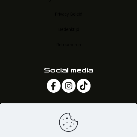
Wandpanelen
Privacy Beleid
Bedenktijd
Retourneren
Social media