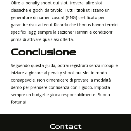
Oltre al penalty shoot out slot, troverai altre slot
classiche e giochi da tavolo. Tutti i titoli utilizzano un
generatore di numeri casuali (RNG) certificato per
garantire risultati equi. Ricorda che i bonus hanno termini
specifici: leggi sempre la sezione ‘Termini e condizioni’
prima di attivare qualsiasi offerta.
Conclusione
Seguendo questa guida, potrai registrarti senza intoppi e
iniziare a giocare al penalty shoot out slot in modo
consapevole. Non dimenticare di provare la modalità
demo per prendere confidenza con il gioco. Imposta
sempre un budget e gioca responsabilmente. Buona
fortuna!
Contact