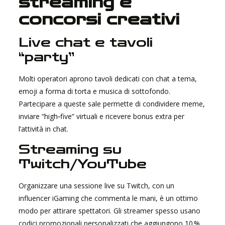
streaming e
concorsi creativi
Live chat e tavoli
“party”
Molti operatori aprono tavoli dedicati con chat a tema,
emoji a forma di torta e musica di sottofondo.
Partecipare a queste sale permette di condividere meme,
inviare “high‑five” virtuali e ricevere bonus extra per
l’attività in chat.
Streaming su
Twitch/YouTube
Organizzare una sessione live su Twitch, con un
influencer iGaming che commenta le mani, è un ottimo
modo per attirare spettatori. Gli streamer spesso usano
codici promozionali personalizzati che aggiungono 10 %