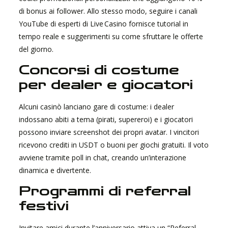
di bonus ai follower. Allo stesso modo, seguire i canali
YouTube di esperti di Live Casino fornisce tutorial in
tempo reale e suggerimenti su come sfruttare le offerte
del giorno.
Concorsi di costume
per dealer e giocatori
Alcuni casinò lanciano gare di costume: i dealer
indossano abiti a tema (pirati, supereroi) e i giocatori
possono inviare screenshot dei propri avatar. I vincitori
ricevono crediti in USDT o buoni per giochi gratuiti. Il voto
avviene tramite poll in chat, creando un’interazione
dinamica e divertente.
Programmi di referral
festivi
Invitare amici durante l’anniversario attiva un “Referral