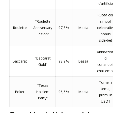
d’artifici
Ruota co
“Roulette
simboli
Roulette
Anniversary
97,3 %
Media
celebrativ
Edition”
bonus
side‑bet
Animazion
“Baccarat
di
Baccarat
98,9 %
Bassa
Gold”
coriandoli
chat emoj
Tornei a
“Texas
tema,
Poker
Hold’em
96,5 %
Media
premi in
Party”
USDT