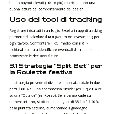
hanno payout elevati (10:1 o più) ma richiedono una
buona lettura del comportamento del dealer.
Uso dei tool di tracking
Registrare i risultati in un foglio Excel o in app di tracking
permette di calcolare il ROI (Return on Investment) per
ogni tavolo. Confrontare il ROI medio con il RTP
dichiarato aiuta a identificare eventuali discrepanze e a
ottimizzare le decisioni future.
3.1 Strategia “Split‑Bet” per
la Roulette festiva
La strategia prevede di dividere la puntata totale in due
parti: il 60 % su una scommessa “Inside” (es. 17) e il 40 %
su una “Outside” (es. Rosso). Se la pallina cade sul
numero interno, si ottiene un payout di 35:1 più il 40 %
della puntata esterna, aumentando il guadagno