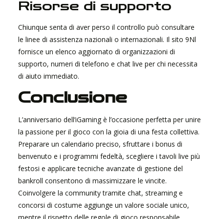
Risorse di supporto
Chiunque senta di aver perso il controllo può consultare
le linee di assistenza nazionali o internazionali. Il sito 9Nl
fornisce un elenco aggiornato di organizzazioni di
supporto, numeri di telefono e chat live per chi necessita
di aiuto immediato.
Conclusione
L’anniversario dell’iGaming è l’occasione perfetta per unire
la passione per il gioco con la gioia di una festa collettiva.
Preparare un calendario preciso, sfruttare i bonus di
benvenuto e i programmi fedeltà, scegliere i tavoli live più
festosi e applicare tecniche avanzate di gestione del
bankroll consentono di massimizzare le vincite.
Coinvolgere la community tramite chat, streaming e
concorsi di costume aggiunge un valore sociale unico,
mentre il rispetto delle regole di gioco responsabile