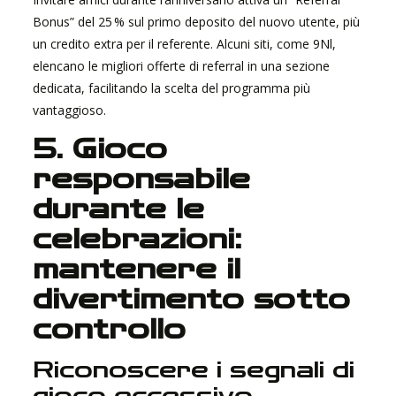
Bonus” del 25 % sul primo deposito del nuovo utente, più
un credito extra per il referente. Alcuni siti, come 9Nl,
elencano le migliori offerte di referral in una sezione
dedicata, facilitando la scelta del programma più
vantaggioso.
5. Gioco
responsabile
durante le
celebrazioni:
mantenere il
divertimento sotto
controllo
Riconoscere i segnali di