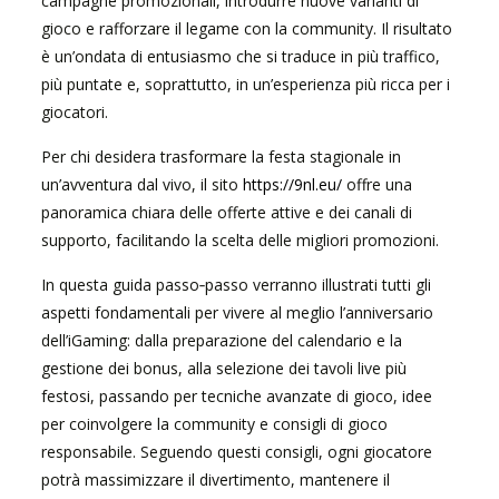
campagne promozionali, introdurre nuove varianti di
gioco e rafforzare il legame con la community. Il risultato
è un’ondata di entusiasmo che si traduce in più traffico,
più puntate e, soprattutto, in un’esperienza più ricca per i
giocatori.
Per chi desidera trasformare la festa stagionale in
un’avventura dal vivo, il sito
https://9nl.eu/
offre una
panoramica chiara delle offerte attive e dei canali di
supporto, facilitando la scelta delle migliori promozioni.
In questa guida passo‑passo verranno illustrati tutti gli
aspetti fondamentali per vivere al meglio l’anniversario
dell’iGaming: dalla preparazione del calendario e la
gestione dei bonus, alla selezione dei tavoli live più
festosi, passando per tecniche avanzate di gioco, idee
per coinvolgere la community e consigli di gioco
responsabile. Seguendo questi consigli, ogni giocatore
potrà massimizzare il divertimento, mantenere il