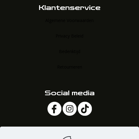
Klantenservice
Stickers
Algemene Voorwaarden
Wandpanelen
Privacy Beleid
Bedenktijd
Retourneren
Social media