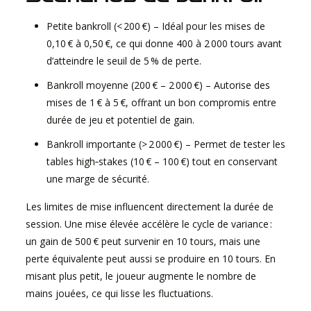
Petite bankroll (< 200 €) – Idéal pour les mises de
0,10 € à 0,50 €, ce qui donne 400 à 2 000 tours avant
d’atteindre le seuil de 5 % de perte.
Bankroll moyenne (200 € – 2 000 €) – Autorise des
mises de 1 € à 5 €, offrant un bon compromis entre
durée de jeu et potentiel de gain.
Bankroll importante (> 2 000 €) – Permet de tester les
tables high‑stakes (10 € – 100 €) tout en conservant
une marge de sécurité.
Les limites de mise influencent directement la durée de
session. Une mise élevée accélère le cycle de variance :
un gain de 500 € peut survenir en 10 tours, mais une
perte équivalente peut aussi se produire en 10 tours. En
misant plus petit, le joueur augmente le nombre de
mains jouées, ce qui lisse les fluctuations.