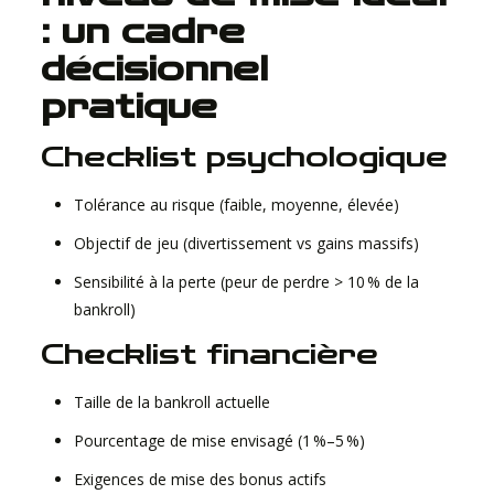
: un cadre
décisionnel
pratique
Checklist psychologique
Tolérance au risque (faible, moyenne, élevée)
Objectif de jeu (divertissement vs gains massifs)
Sensibilité à la perte (peur de perdre > 10 % de la
bankroll)
Checklist financière
Taille de la bankroll actuelle
Pourcentage de mise envisagé (1 %–5 %)
Exigences de mise des bonus actifs