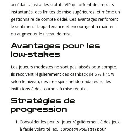
accédant ainsi à des statuts VIP qui offrent des retraits
instantanés, des limites de mise supérieures, et même un
gestionnaire de compte dédié. Ces avantages renforcent
le sentiment d’appartenance et encouragent à maintenir
ou augmenter le niveau de mise.
Avantages pour les
low‑stakes
Les joueurs modestes ne sont pas laissés pour compte.
Ils reçoivent régulièrement des cashback de 5 % à 15 %
selon le niveau, des free spins hebdomadaires et des
invitations à des tournois à mise réduite.
Stratégies de
progression
Consolider les points : jouer régulièrement à des jeux
à faible volatilité (ex. :
European Roulette
) pour