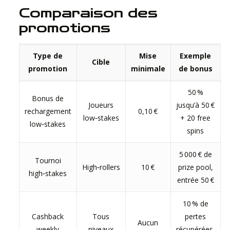
Comparaison des
promotions
Type de
Mise
Exemple
Cible
promotion
minimale
de bonus
50 %
Bonus de
Joueurs
jusqu’à 50 €
rechargement
0,10 €
low‑stakes
+ 20 free
low‑stakes
spins
5 000 € de
Tournoi
High‑rollers
10 €
prize pool,
high‑stakes
entrée 50 €
10 % de
Cashback
Tous
pertes
Aucun
weekly
niveaux
récupérées,