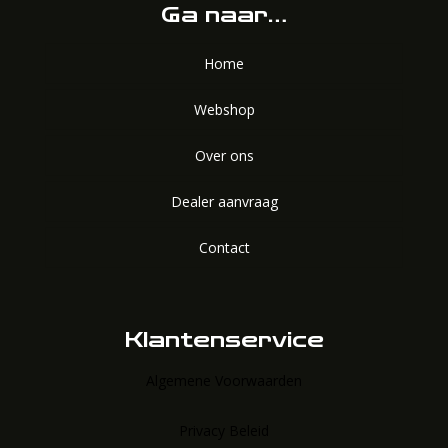
Ga naar…
Home
Webshop
Over ons
Velgen
Dealer aanvraag
Accessoires
Contact
Hoodies
Caps
Klantenservice
Stickers
Algemene Voorwaarden
Wandpanelen
Privacy Beleid