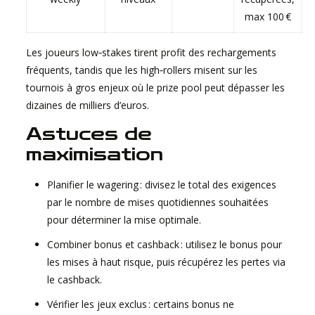
max 100 €
Les joueurs low‑stakes tirent profit des rechargements
fréquents, tandis que les high‑rollers misent sur les
tournois à gros enjeux où le prize pool peut dépasser les
dizaines de milliers d’euros.
Astuces de
maximisation
Planifier le wagering : divisez le total des exigences
par le nombre de mises quotidiennes souhaitées
pour déterminer la mise optimale.
Combiner bonus et cashback : utilisez le bonus pour
les mises à haut risque, puis récupérez les pertes via
le cashback.
Vérifier les jeux exclus : certains bonus ne