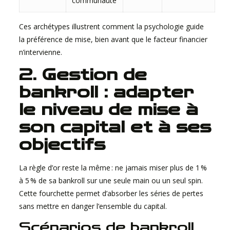
communauté
Ces archétypes illustrent comment la psychologie guide
la préférence de mise, bien avant que le facteur financier
n’intervienne.
2. Gestion de
bankroll : adapter
le niveau de mise à
son capital et à ses
objectifs
La règle d’or reste la même : ne jamais miser plus de 1 %
à 5 % de sa bankroll sur une seule main ou un seul spin.
Cette fourchette permet d’absorber les séries de pertes
sans mettre en danger l’ensemble du capital.
Scénarios de bankroll