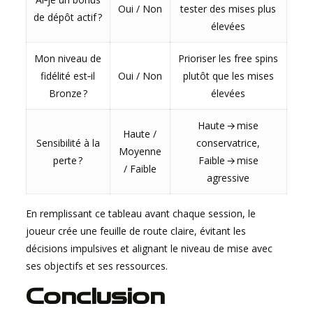
Oui / Non
tester des mises plus
de dépôt actif ?
élevées
Mon niveau de
Prioriser les free spins
fidélité est‑il
Oui / Non
plutôt que les mises
Bronze ?
élevées
Haute → mise
Haute /
Sensibilité à la
conservatrice,
Moyenne
perte ?
Faible → mise
/ Faible
agressive
En remplissant ce tableau avant chaque session, le
joueur crée une feuille de route claire, évitant les
décisions impulsives et alignant le niveau de mise avec
ses objectifs et ses ressources.
Conclusion