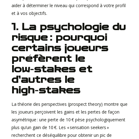
aider à déterminer le niveau qui correspond à votre profil
et à vos objectifs.
1. La psychologie du
risque : pourquoi
certains joueurs
préfèrent le
low‑stakes et
d’autres le
high‑stakes
La théorie des perspectives (prospect theory) montre que
les joueurs perçoivent les gains et les pertes de façon
asymétrique : une perte de 10 € pèse psychologiquement
plus qu’un gain de 10 €. Les « sensation seekers »
recherchent ce déséquilibre pour obtenir un pic de