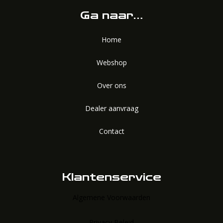
Ga naar…
Home
Webshop
Over ons
Velgen
Dealer aanvraag
Accessoires
Contact
Hoodies
Caps
Klantenservice
Stickers
Algemene Voorwaarden
Wandpanelen
Privacy Beleid