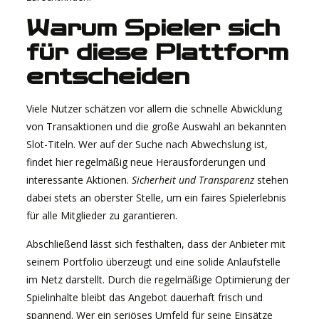
Warum Spieler sich
für diese Plattform
entscheiden
Viele Nutzer schätzen vor allem die schnelle Abwicklung
von Transaktionen und die große Auswahl an bekannten
Slot-Titeln. Wer auf der Suche nach Abwechslung ist,
findet hier regelmäßig neue Herausforderungen und
interessante Aktionen.
Sicherheit und Transparenz
stehen
dabei stets an oberster Stelle, um ein faires Spielerlebnis
für alle Mitglieder zu garantieren.
Abschließend lässt sich festhalten, dass der Anbieter mit
seinem Portfolio überzeugt und eine solide Anlaufstelle
im Netz darstellt. Durch die regelmäßige Optimierung der
Spielinhalte bleibt das Angebot dauerhaft frisch und
spannend. Wer ein seriöses Umfeld für seine Einsätze