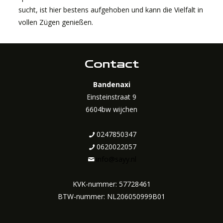
sucht, ist hier bestens aufgehoben und kann die Vielfalt in
vollen Zügen genießen.
Contact
Bandenaxi
Einsteinstraat 9
6604bw wijchen
0247850347
0620022057
info@sayy.nl
KVK-nummer: 57728461
BTW-nummer: NL206050999B01