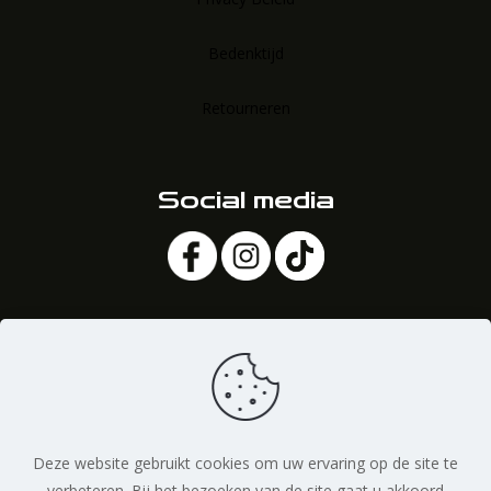
Bedenktijd
Retourneren
Social media
Deze website gebruikt cookies om uw ervaring op de site te
verbeteren. Bij het bezoeken van de site gaat u akkoord