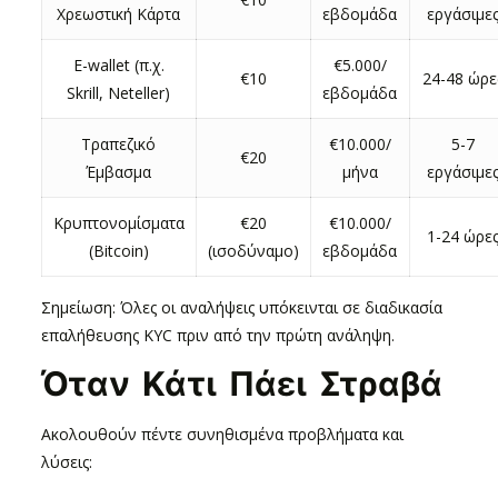
Χρεωστική Κάρτα
εβδομάδα
εργάσιμε
E-wallet (π.χ.
€5.000/
€10
24-48 ώρε
Skrill, Neteller)
εβδομάδα
Τραπεζικό
€10.000/
5-7
€20
Έμβασμα
μήνα
εργάσιμε
Κρυπτονομίσματα
€20
€10.000/
1-24 ώρε
(Bitcoin)
(ισοδύναμο)
εβδομάδα
Σημείωση: Όλες οι αναλήψεις υπόκεινται σε διαδικασία
επαλήθευσης KYC πριν από την πρώτη ανάληψη.
Όταν Κάτι Πάει Στραβά
Ακολουθούν πέντε συνηθισμένα προβλήματα και
λύσεις: