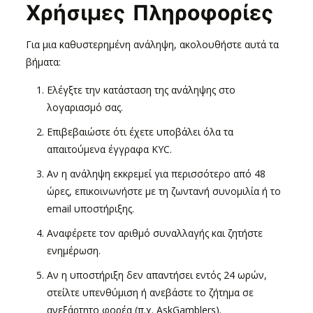
Χρήσιμες Πληροφορίες
Για μια καθυστερημένη ανάληψη, ακολουθήστε αυτά τα
βήματα:
Ελέγξτε την κατάσταση της ανάληψης στο
λογαριασμό σας.
Επιβεβαιώστε ότι έχετε υποβάλει όλα τα
απαιτούμενα έγγραφα KYC.
Αν η ανάληψη εκκρεμεί για περισσότερο από 48
ώρες, επικοινωνήστε με τη ζωντανή συνομιλία ή το
email υποστήριξης.
Αναφέρετε τον αριθμό συναλλαγής και ζητήστε
ενημέρωση.
Αν η υποστήριξη δεν απαντήσει εντός 24 ωρών,
στείλτε υπενθύμιση ή ανεβάστε το ζήτημα σε
ανεξάρτητο φορέα (π.χ. AskGamblers).