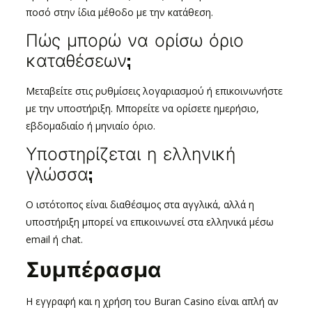
ποσό στην ίδια μέθοδο με την κατάθεση.
Πώς μπορώ να ορίσω όριο
καταθέσεων;
Μεταβείτε στις ρυθμίσεις λογαριασμού ή επικοινωνήστε
με την υποστήριξη. Μπορείτε να ορίσετε ημερήσιο,
εβδομαδιαίο ή μηνιαίο όριο.
Υποστηρίζεται η ελληνική
γλώσσα;
Ο ιστότοπος είναι διαθέσιμος στα αγγλικά, αλλά η
υποστήριξη μπορεί να επικοινωνεί στα ελληνικά μέσω
email ή chat.
Συμπέρασμα
Η εγγραφή και η χρήση του Buran Casino είναι απλή αν