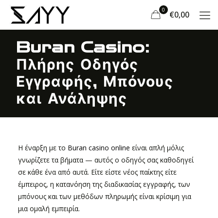
0
€0,00
Buran Casino:
Πλήρης Οδηγός
Εγγραφής, Μπόνους
και Ανάληψης
Η έναρξη με το
Buran casino online
είναι απλή μόλις
γνωρίζετε τα βήματα — αυτός ο οδηγός σας καθοδηγεί
σε κάθε ένα από αυτά. Είτε είστε νέος παίκτης είτε
έμπειρος, η κατανόηση της διαδικασίας εγγραφής, των
μπόνους και των μεθόδων πληρωμής είναι κρίσιμη για
μια ομαλή εμπειρία.