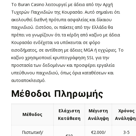
Το Buran Casino λειτουργεί με άδεια από την Αρχή
Τυχερών Παιχνιδιών της Κουρασάο. Αυτό σημαίνει ότι
ακολουθεί διεθνή πρότυπα ασφαλείας και δίκαιου
παιχνιδιού. Ωστόσο, οι παίκτες από την Ελλάδα θα
πρέπει να γνωρίζουν ότι τα κέρδη από καζίνο με άδεια
Κουρασάο ενδέχεται να υπόκεινται σε φόρο
εισοδήματος, σε αντίθεση με άδειες MGA ή εγχώριες. Το
καζίνο χρησιμοποιεί κρυπτογράφηση SSL για την
προστασία των δεδομένων και προσφέρει εργαλεία
υπεύθυνου παιχνιδιού, όπως όρια καταθέσεων και
αυτοαποκλεισμό.
Μέθοδοι Πληρωμής
Ελάχιστη
Μέγιστη
Χρόνος
Μέθοδος
Κατάθεση
Ανάληψη
Ανάληψη
Πιστωτική/
€2.000/
3-5
€10