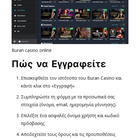
Buran casino online
Πώς να Εγγραφείτε
Επισκεφθείτε τον ιστότοπο του Buran Casino και
κάντε κλικ στο «Εγγραφή».
Συμπληρώστε τη φόρμα με τα προσωπικά σας
στοιχεία (όνομα, email, ημερομηνία γέννησης).
Επιλέξτε ένα ασφαλές όνομα χρήστη και κωδικό
πρόσβασης.
Αποδεχτείτε τους όρους και τις προϋποθέσεις