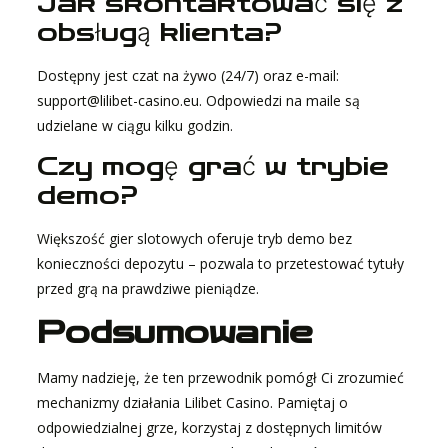
Jak skontaktować się z
obsługą klienta?
Dostępny jest czat na żywo (24/7) oraz e-mail:
support@lilibet-casino.eu. Odpowiedzi na maile są
udzielane w ciągu kilku godzin.
Czy mogę grać w trybie
demo?
Większość gier slotowych oferuje tryb demo bez
konieczności depozytu – pozwala to przetestować tytuły
przed grą na prawdziwe pieniądze.
Podsumowanie
Mamy nadzieję, że ten przewodnik pomógł Ci zrozumieć
mechanizmy działania Lilibet Casino. Pamiętaj o
odpowiedzialnej grze, korzystaj z dostępnych limitów