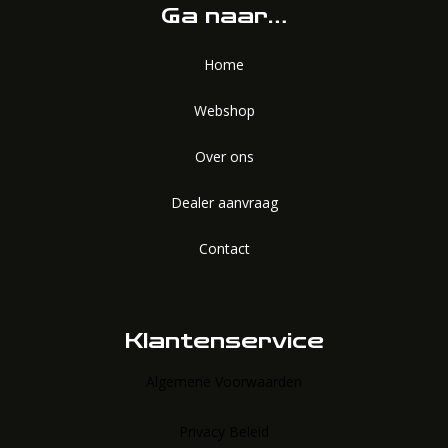
Ga naar…
Home
Webshop
Over ons
Velgen
Dealer aanvraag
Accessoires
Contact
Hoodies
Caps
Klantenservice
Stickers
Algemene Voorwaarden
Wandpanelen
Privacy Beleid