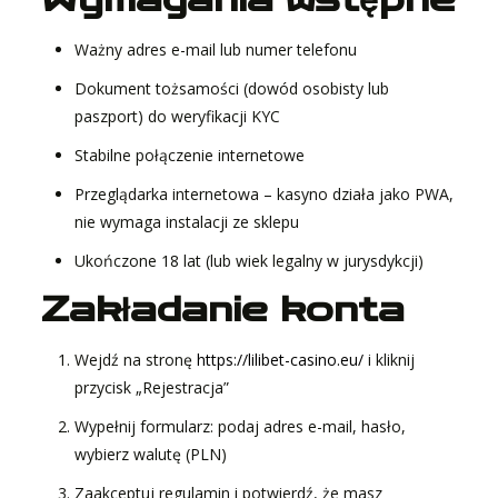
Wymagania wstępne
Ważny adres e-mail lub numer telefonu
Dokument tożsamości (dowód osobisty lub
paszport) do weryfikacji KYC
Stabilne połączenie internetowe
Przeglądarka internetowa – kasyno działa jako PWA,
nie wymaga instalacji ze sklepu
Ukończone 18 lat (lub wiek legalny w jurysdykcji)
Zakładanie konta
Wejdź na stronę
https://lilibet-casino.eu/
i kliknij
przycisk „Rejestracja”
Wypełnij formularz: podaj adres e-mail, hasło,
wybierz walutę (PLN)
Zaakceptuj regulamin i potwierdź, że masz