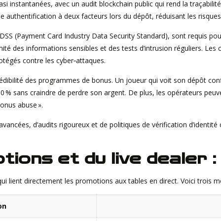
si instantanées, avec un audit blockchain public qui rend la traçabilité
authentification à deux facteurs lors du dépôt, réduisant les risques 
‑DSS (Payment Card Industry Data Security Standard), sont requis pour
té des informations sensibles et des tests d’intrusion réguliers. Les 
otégés contre les cyber‑attaques.
crédibilité des programmes de bonus. Un joueur qui voit son dépôt c
00 % sans craindre de perdre son argent. De plus, les opérateurs peuve
bonus abuse ».
ncées, d’audits rigoureux et de politiques de vérification d’identi
tions et du live dealer 
ui lient directement les promotions aux tables en direct. Voici trois m
on