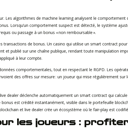
secteur. Les algorithmes de machine learning analysent le comportemen
e bonus. Lorsqu’un comportement suspect est détecté, le système ajust
equis ou passage à un bonus « non remboursable ».
des transactions de bonus. Un casino qui utilise un smart contract p
et publié sur une chaîne publique, rendant toute manipulation imposs
appliqué à leur compte.
 données comportementales, tout en respectant le RGPD. Les opérate
envoient des offres sur mesure : un joueur qui mise régulièrement sur 
 live dealer déclenche automatiquement un smart contract qui calcu
Le bonus est crédité instantanément, visible dans le portefeuille blockc
 blockchain et live dealer crée un écosystème où le fair‑play est codif
our les joueurs : profit