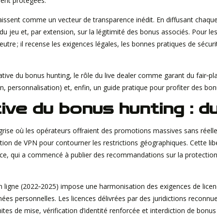
ent protégées.
raissent comme un vecteur de transparence inédit. En diffusant chaqu
é du jeu et, par extension, sur la légitimité des bonus associés. Pour le
utre ; il recense les exigences légales, les bonnes pratiques de sécur
islative du bonus hunting, le rôle du live dealer comme garant du fair‑p
n, personnalisation) et, enfin, un guide pratique pour profiter des bon
ative du bonus hunting : d
ise où les opérateurs offraient des promotions massives sans réelle s
tion de VPN pour contourner les restrictions géographiques. Cette libe
ce, qui a commencé à publier des recommandations sur la protection d
en ligne (2022‑2025) impose une harmonisation des exigences de licenc
ées personnelles. Les licences délivrées par des juridictions reconnue
es de mise, vérification d’identité renforcée et interdiction de bonus