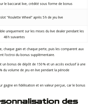
ur le baccarat live, crédité sous forme de bonus
 slot “Roulette Wheel” après 5 h de jeu live
ble uniquement sur les mises du live dealer pendant les
48 h suivantes
se, chaque gain et chaque perte, puis les comparent aux
nt l’octroi du bonus supplémentaire.
ent un bonus de dépôt de 150 % et un accès exclusif à une
 % du volume de jeu en live pendant la période
ur gagne en fidélisation et en valeur perçue, car le bonus
rsonnalisation des