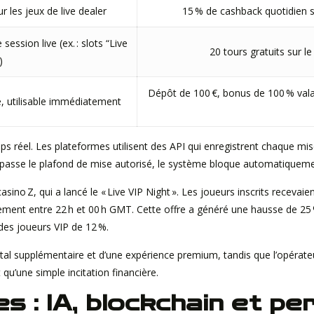
r les jeux de live dealer
15 % de cashback quotidien s
session live (ex. : slots “Live
20 tours gratuits sur le
)
Dépôt de 100 €, bonus de 100 % vala
, utilisable immédiatement
s réel. Les plateformes utilisent des API qui enregistrent chaque mi
 dépasse le plafond de mise autorisé, le système bloque automatiqueme
no Z, qui a lancé le « Live VIP Night ». Les joueurs inscrits recevai
uement entre 22 h et 00 h GMT. Cette offre a généré une hausse de 25
des joueurs VIP de 12 %.
apital supplémentaire et d’une expérience premium, tandis que l’opérate
qu’une simple incitation financière.
s : IA, blockchain et pe