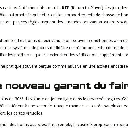
 casinos à afficher clairement le RTP (Return to Player) des jeux, le
rôles automatisés qui détectent les comportements de chasse de bonu
ctent pas ces règles risquent des amendes pouvant atteindre 5 % du ch
otionnels. Les bonus de bienvenue sont souvent conditionnés à un d
isent des systèmes de points de fidélité qui récompensent la durée de
ier les profils à risque et déclencher des vérifications supplémentaire
’une pratique souvent perçue comme abusive en une activité encadrée, 
le nouveau garant du fai
i plus de 30 % du volume de jeu en ligne dans les marchés régulés. Gr
 délai inférieur à une seconde. Chaque main est capturée par plusieur
e les cartes virtuelles.
itimité des bonus associés. Par exemple, le casino X propose un « bon