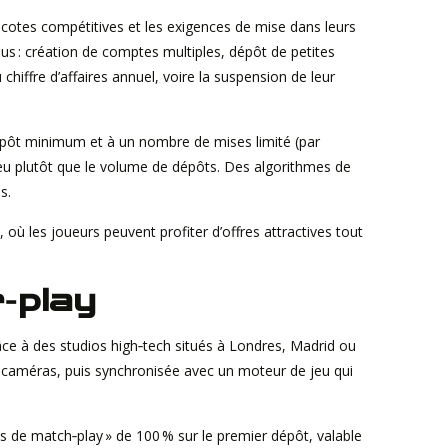
s cotes compétitives et les exigences de mise dans leurs
s : création de comptes multiples, dépôt de petites
iffre d’affaires annuel, voire la suspension de leur
épôt minimum et à un nombre de mises limité (par
 jeu plutôt que le volume de dépôts. Des algorithmes de
s.
où les joueurs peuvent profiter d’offres attractives tout
r‑play
âce à des studios high‑tech situés à Londres, Madrid ou
s caméras, puis synchronisée avec un moteur de jeu qui
us de match‑play » de 100 % sur le premier dépôt, valable