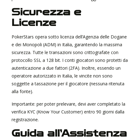
Sicurezza e
Licenze
PokerStars opera sotto licenza dell’Agenzia delle Dogane
e dei Monopoli (ADM) in Italia, garantendo la massima
sicurezza. Tutte le transazioni sono crittografate con
protocollo SSL a 128 bit. I conti giocatori sono protetti da
autenticazione a due fattori (2FA). Inoltre, essendo un
operatore autorizzato in Italia, le vincite non sono
soggette a tassazione per il giocatore (nessuna ritenuta
alla fonte).
Importante: per poter prelevare, devi aver completato la
verifica KYC (Know Your Customer) entro 90 giorni dalla
registrazione.
Guida all’Assistenza