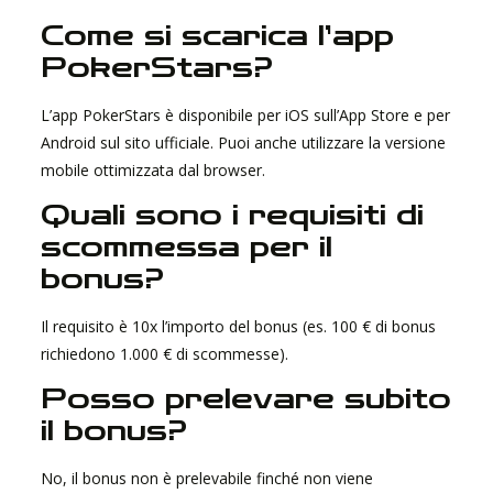
Come si scarica l’app
PokerStars?
L’app PokerStars è disponibile per iOS sull’App Store e per
Android sul sito ufficiale. Puoi anche utilizzare la versione
mobile ottimizzata dal browser.
Quali sono i requisiti di
scommessa per il
bonus?
Il requisito è 10x l’importo del bonus (es. 100 € di bonus
richiedono 1.000 € di scommesse).
Posso prelevare subito
il bonus?
No, il bonus non è prelevabile finché non viene