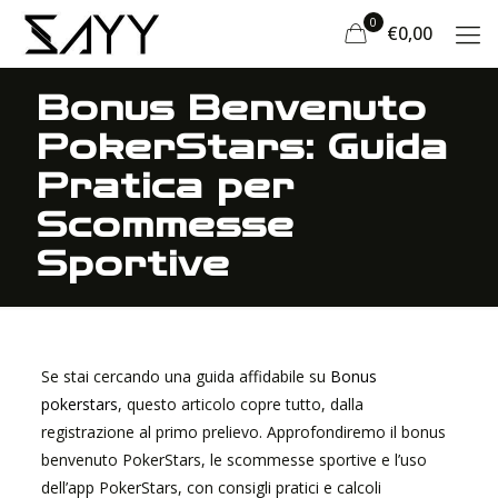
0
€0,00
Bonus Benvenuto
PokerStars: Guida
Pratica per
Scommesse
Sportive
Se stai cercando una guida affidabile su
Bonus
pokerstars
, questo articolo copre tutto, dalla
registrazione al primo prelievo. Approfondiremo il bonus
benvenuto PokerStars, le scommesse sportive e l’uso
dell’app PokerStars, con consigli pratici e calcoli