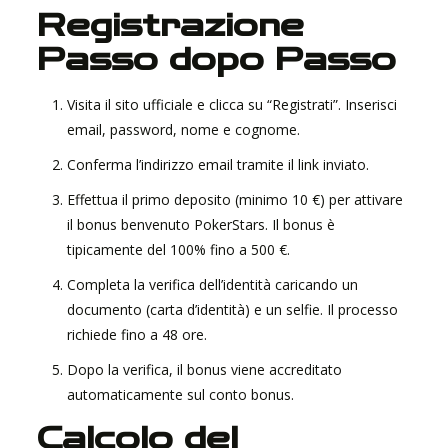
Registrazione
Passo dopo Passo
Visita il sito ufficiale e clicca su “Registrati”. Inserisci
email, password, nome e cognome.
Conferma l’indirizzo email tramite il link inviato.
Effettua il primo deposito (minimo 10 €) per attivare
il bonus benvenuto PokerStars. Il bonus è
tipicamente del 100% fino a 500 €.
Completa la verifica dell’identità caricando un
documento (carta d’identità) e un selfie. Il processo
richiede fino a 48 ore.
Dopo la verifica, il bonus viene accreditato
automaticamente sul conto bonus.
Calcolo del