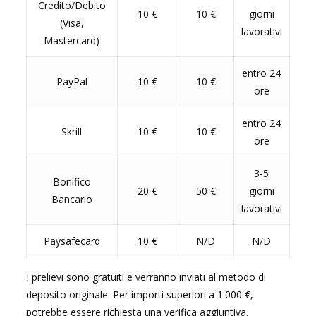
Credito/Debito
10 €
10 €
giorni
(Visa,
lavorativi
Mastercard)
entro 24
PayPal
10 €
10 €
ore
entro 24
Skrill
10 €
10 €
ore
3-5
Bonifico
20 €
50 €
giorni
Bancario
lavorativi
Paysafecard
10 €
N/D
N/D
I prelievi sono gratuiti e verranno inviati al metodo di
deposito originale. Per importi superiori a 1.000 €,
potrebbe essere richiesta una verifica aggiuntiva.