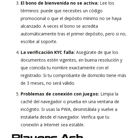
El bono de bienvenida no se activa:
Lee los
términos: puede que necesites un código
promocional o que el depósito mínimo no se haya
alcanzado. A veces el bono se acredita
automáticamente tras el primer depósito, pero si no,
escribe al soporte.
La verificación KYC falla:
Asegúrate de que los
documentos estén vigentes, en buena resolución y
que coincida tu nombre exactamente con el
registrado. Si tu comprobante de domicilio tiene más
de 3 meses, no será válido.
Problemas de conexión con juegos:
Limpia la
caché del navegador o prueba en una ventana de
incógnito. Si usas la PWA, desinstálala y vuelve a
instalarla desde el navegador. Verifica que tu
conexión a Internet sea estable.