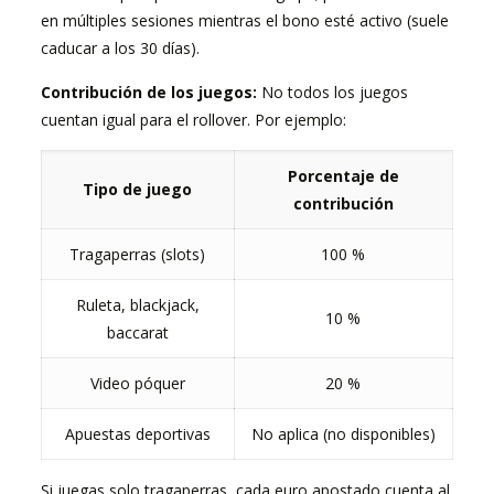
en múltiples sesiones mientras el bono esté activo (suele
caducar a los 30 días).
Contribución de los juegos:
No todos los juegos
cuentan igual para el rollover. Por ejemplo:
Porcentaje de
Tipo de juego
contribución
Tragaperras (slots)
100 %
Ruleta, blackjack,
10 %
baccarat
Video póquer
20 %
Apuestas deportivas
No aplica (no disponibles)
Si juegas solo tragaperras, cada euro apostado cuenta al