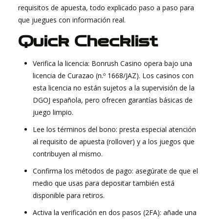
requisitos de apuesta, todo explicado paso a paso para
que juegues con información real.
Quick Checklist
Verifica la licencia: Bonrush Casino opera bajo una
licencia de Curazao (n.º 1668/JAZ). Los casinos con
esta licencia no están sujetos a la supervisión de la
DGOJ española, pero ofrecen garantías básicas de
juego limpio.
Lee los términos del bono: presta especial atención
al requisito de apuesta (rollover) y a los juegos que
contribuyen al mismo.
Confirma los métodos de pago: asegúrate de que el
medio que usas para depositar también está
disponible para retiros.
Activa la verificación en dos pasos (2FA): añade una