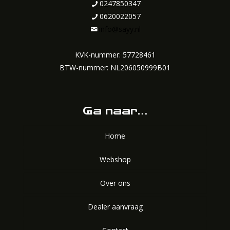
0247850347
0620022057
info@sayy.nl
KVK-nummer: 57728461
BTW-nummer: NL206050999B01
Ga naar…
Home
Webshop
Over ons
Velgen
Dealer aanvraag
Accessoires