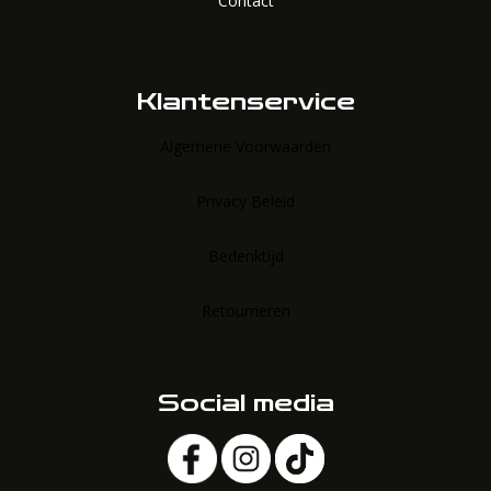
Contact
Hoodies
Caps
Klantenservice
Stickers
Algemene Voorwaarden
Wandpanelen
Privacy Beleid
Bedenktijd
Retourneren
Social media