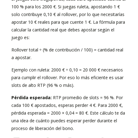
100 % para los 2000 €. Si juegas ruleta, apostando 1 €
solo contribuye 0,10 € al rollover, por lo que necesitarías
apostar 10 € reales para que cuente 1 €. La fórmula para
calcular la cantidad real que debes apostar según el
juego es:
Rollover total ÷ (% de contribución / 100) = cantidad real
a apostar.
Ejemplo con ruleta: 2000 € ÷ 0,10 = 20 000 € necesarios
para cumplir el rollover. Por eso lo más eficiente es usar
slots de alto RTP (96 % o más).
Pérdida esperada:
RTP promedio de slots = 96 %. Por
cada 100 € apostados, esperas perder 4 €. Para 2000 €,
pérdida esperada = 2000 × 0,04 = 80 €. Este cálculo te da
una idea de cuánto puedes esperar perder durante el
proceso de liberación del bono.