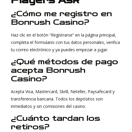
Players Ask
¿Cómo me registro en
Bonrush Casino?
Haz clic en el botón “Registrarse” en la página principal,
completa el formulario con tus datos personales, verifica
tu correo electrónico y ya puedes empezar a jugar.
¿Qué métodos de pago
acepta Bonrush
Casino?
Acepta Visa, Mastercard, Skrill, Neteller, Paysafecard y
transferencia bancaria. Todos los depósitos son
inmediatos y sin comisiones del casino.
¿Cuánto tardan los
retiros?