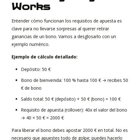
Works
Entender cómo funcionan los requisitos de apuesta es
clave para no llevarse sorpresas al querer retirar
ganancias de un bono. Vamos a desglosarlo con un
ejemplo numérico.
Ejemplo de cálculo detallado:
Depósito: 50 €
Bono de bienvenida: 100 % hasta 100 € → recibes 50
€ de bono
Saldo total: 50 € (depósito) + 50 € (bono) = 100 €
Requisito de apuesta (rollover): 40x el valor del bono
→ 40 × 50 € = 2000 €
Para liberar el bono debes apostar 2000 € en total. No es
necesario que apuestes todo de golpe; puedes hacerlo