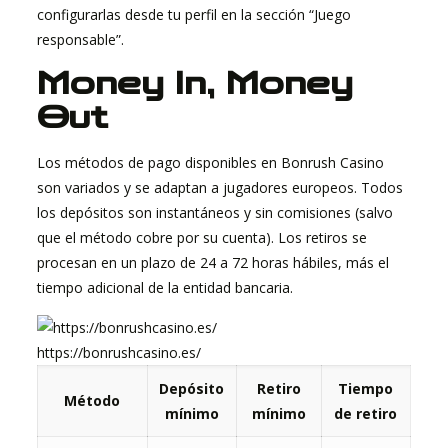
configurarlas desde tu perfil en la sección “Juego
responsable”.
Money In, Money
Out
Los métodos de pago disponibles en Bonrush Casino
son variados y se adaptan a jugadores europeos. Todos
los depósitos son instantáneos y sin comisiones (salvo
que el método cobre por su cuenta). Los retiros se
procesan en un plazo de 24 a 72 horas hábiles, más el
tiempo adicional de la entidad bancaria.
https://bonrushcasino.es/
Depósito
Retiro
Tiempo
Método
mínimo
mínimo
de retiro