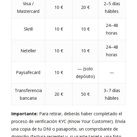
Visa /
2–5 días
10 €
20 €
Mastercard
hábiles
24–48
Skrill
10 €
10 €
horas
24–48
Neteller
10 €
10 €
horas
— (solo
Paysafecard
10 €
—
depósito)
Transferencia
3–7 días
20 €
50 €
bancaria
hábiles
Importante:
Para retirar, deberás haber completado el
proceso de verificación KYC (Know Your Customer). Envía
una copia de tu DNI o pasaporte, un comprobante de
domicilio (factura reciente) y, si usaste tarjeta, una foto