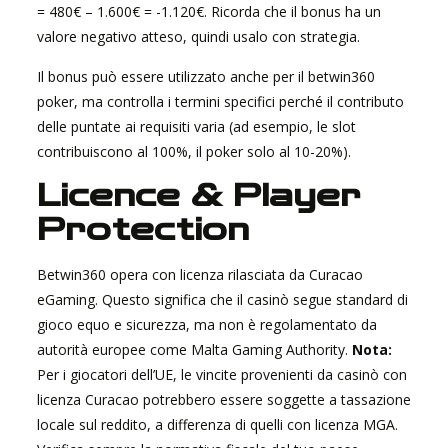
= 480€ – 1.600€ = -1.120€. Ricorda che il bonus ha un
valore negativo atteso, quindi usalo con strategia.
Il bonus può essere utilizzato anche per il betwin360
poker, ma controlla i termini specifici perché il contributo
delle puntate ai requisiti varia (ad esempio, le slot
contribuiscono al 100%, il poker solo al 10-20%).
Licence & Player
Protection
Betwin360 opera con licenza rilasciata da Curacao
eGaming. Questo significa che il casinò segue standard di
gioco equo e sicurezza, ma non è regolamentato da
autorità europee come Malta Gaming Authority.
Nota:
Per i giocatori dell’UE, le vincite provenienti da casinò con
licenza Curacao potrebbero essere soggette a tassazione
locale sul reddito, a differenza di quelli con licenza MGA.