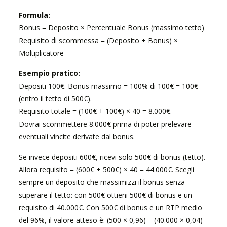
Formula:
Bonus = Deposito × Percentuale Bonus (massimo tetto)
Requisito di scommessa = (Deposito + Bonus) ×
Moltiplicatore
Esempio pratico:
Depositi 100€. Bonus massimo = 100% di 100€ = 100€
(entro il tetto di 500€).
Requisito totale = (100€ + 100€) × 40 = 8.000€.
Dovrai scommettere 8.000€ prima di poter prelevare
eventuali vincite derivate dal bonus.
Se invece depositi 600€, ricevi solo 500€ di bonus (tetto).
Allora requisito = (600€ + 500€) × 40 = 44.000€. Scegli
sempre un deposito che massimizzi il bonus senza
superare il tetto: con 500€ ottieni 500€ di bonus e un
requisito di 40.000€. Con 500€ di bonus e un RTP medio
del 96%, il valore atteso è: (500 × 0,96) – (40.000 × 0,04)