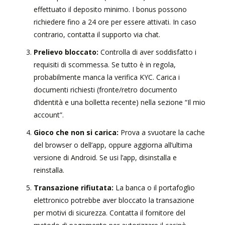
effettuato il deposito minimo. I bonus possono
richiedere fino a 24 ore per essere attivati. In caso
contrario, contatta il supporto via chat.
Prelievo bloccato:
Controlla di aver soddisfatto i
requisiti di scommessa. Se tutto è in regola,
probabilmente manca la verifica KYC. Carica i
documenti richiesti (fronte/retro documento
d’identità e una bolletta recente) nella sezione “Il mio
account”.
Gioco che non si carica:
Prova a svuotare la cache
del browser o dell’app, oppure aggiorna all’ultima
versione di Android. Se usi l’app, disinstalla e
reinstalla.
Transazione rifiutata:
La banca o il portafoglio
elettronico potrebbe aver bloccato la transazione
per motivi di sicurezza. Contatta il fornitore del