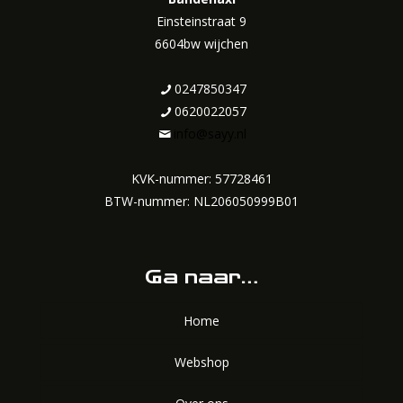
Einsteinstraat 9
6604bw wijchen
0247850347
0620022057
info@sayy.nl
KVK-nummer: 57728461
BTW-nummer: NL206050999B01
Ga naar…
Home
Webshop