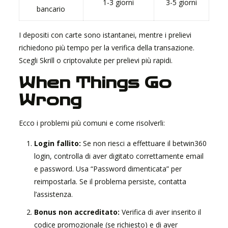
1-3 giorni
3-5 giorni
bancario
I depositi con carte sono istantanei, mentre i prelievi
richiedono più tempo per la verifica della transazione.
Scegli Skrill o criptovalute per prelievi più rapidi.
When Things Go
Wrong
Ecco i problemi più comuni e come risolverli:
Login fallito:
Se non riesci a effettuare il betwin360
login, controlla di aver digitato correttamente email
e password. Usa “Password dimenticata” per
reimpostarla. Se il problema persiste, contatta
l’assistenza.
Bonus non accreditato:
Verifica di aver inserito il
codice promozionale (se richiesto) e di aver