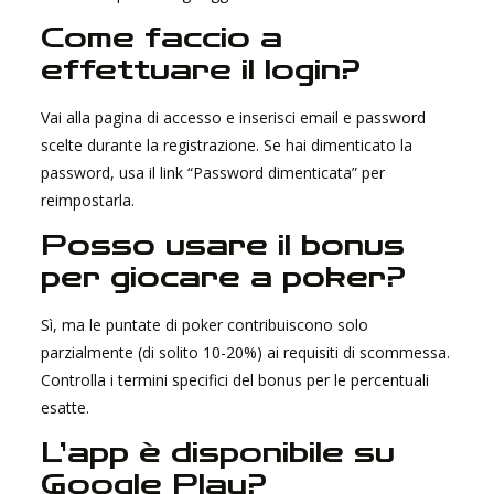
Come faccio a
effettuare il login?
Vai alla pagina di accesso e inserisci email e password
scelte durante la registrazione. Se hai dimenticato la
password, usa il link “Password dimenticata” per
reimpostarla.
Posso usare il bonus
per giocare a poker?
Sì, ma le puntate di poker contribuiscono solo
parzialmente (di solito 10-20%) ai requisiti di scommessa.
Controlla i termini specifici del bonus per le percentuali
esatte.
L’app è disponibile su
Google Play?