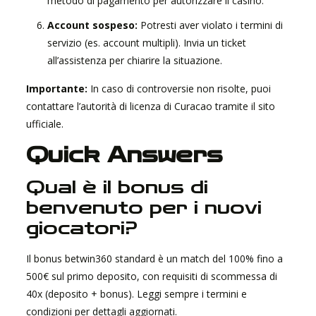
metodo di pagamento per autorizzare il casinò.
Account sospeso:
Potresti aver violato i termini di
servizio (es. account multipli). Invia un ticket
all’assistenza per chiarire la situazione.
Importante:
In caso di controversie non risolte, puoi
contattare l’autorità di licenza di Curacao tramite il sito
ufficiale.
Quick Answers
Qual è il bonus di
benvenuto per i nuovi
giocatori?
Il bonus betwin360 standard è un match del 100% fino a
500€ sul primo deposito, con requisiti di scommessa di
40x (deposito + bonus). Leggi sempre i termini e
condizioni per dettagli aggiornati.