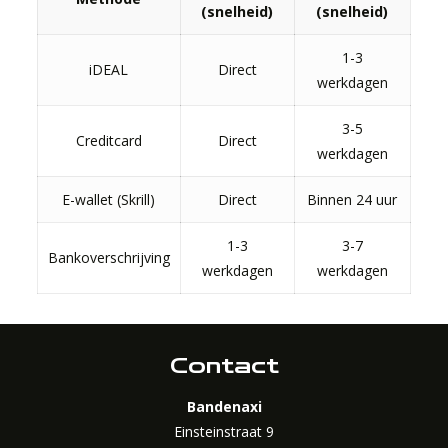
(snelheid)
(snelheid)
1-3
iDEAL
Direct
werkdagen
3-5
Creditcard
Direct
werkdagen
E-wallet (Skrill)
Direct
Binnen 24 uur
1-3
3-7
Bankoverschrijving
werkdagen
werkdagen
Contact
Bandenaxi
Einsteinstraat 9