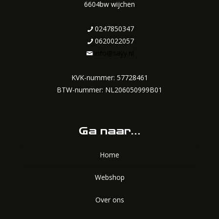
6604bw wijchen
0247850347
0620022057
info@sayy.nl
KVK-nummer: 57728461
BTW-nummer: NL206050999B01
Ga naar…
Home
Webshop
Over ons
Velgen