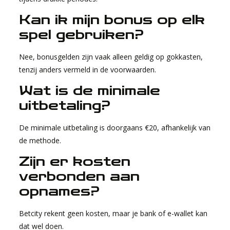
Kan ik mijn bonus op elk
spel gebruiken?
Nee, bonusgelden zijn vaak alleen geldig op gokkasten,
tenzij anders vermeld in de voorwaarden.
Wat is de minimale
uitbetaling?
De minimale uitbetaling is doorgaans €20, afhankelijk van
de methode.
Zijn er kosten
verbonden aan
opnames?
Betcity rekent geen kosten, maar je bank of e-wallet kan
dat wel doen.