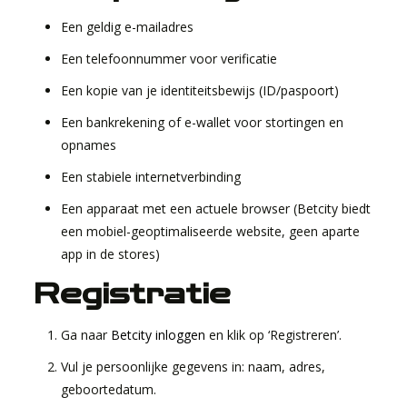
Een geldig e-mailadres
Een telefoonnummer voor verificatie
Een kopie van je identiteitsbewijs (ID/paspoort)
Een bankrekening of e-wallet voor stortingen en
opnames
Een stabiele internetverbinding
Een apparaat met een actuele browser (Betcity biedt
een mobiel-geoptimaliseerde website, geen aparte
app in de stores)
Registratie
Ga naar
Betcity inloggen
en klik op ‘Registreren’.
Vul je persoonlijke gegevens in: naam, adres,
geboortedatum.