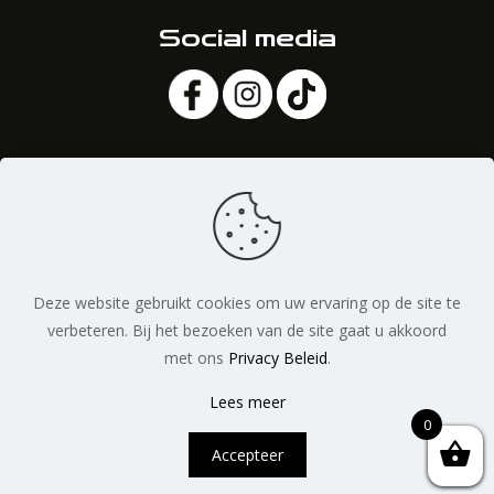
Social media
Deze website gebruikt cookies om uw ervaring op de site te
verbeteren. Bij het bezoeken van de site gaat u akkoord
met ons
Privacy Beleid
.
Lees meer
© SAYY. Alle rechten voorbehouden. | Webdesign:
0
Chuck's Webdesign
Accepteer
Hoe kan ik je helpen?