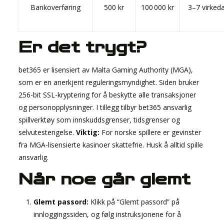
Bankoverføring
500 kr
100 000 kr
3–7 virked
Er det trygt?
bet365 er lisensiert av Malta Gaming Authority (MGA),
som er en anerkjent reguleringsmyndighet. Siden bruker
256-bit SSL-kryptering for å beskytte alle transaksjoner
og personopplysninger. I tillegg tilbyr bet365 ansvarlig
spillverktøy som innskuddsgrenser, tidsgrenser og
selvutestengelse.
Viktig:
For norske spillere er gevinster
fra MGA-lisensierte kasinoer skattefrie. Husk å alltid spille
ansvarlig.
Når noe går glemt
Glemt passord:
Klikk på “Glemt passord” på
innloggingssiden, og følg instruksjonene for å