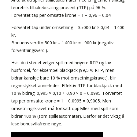
teoretisk tilbakebetalingsprosent (RTP) på 96 %.
Forventet tap per omsatte krone = 1 − 0,96 = 0,04.
Forventet tap under omsetning = 35 000 kr × 0,04 = 1 400
kr.
Bonuens verdi = 500 kr – 1 400 kr = −900 kr (negativ
forventningsverdi).
Hvis du i stedet velger spill med høyere RTP og lav
husfordel, for eksempel blackjack (99,5 % RTP, men
bidrar kanskje bare 10 % mot omsetningskravet), blir
regnestykket annerledes. Effektiv RTP for blackjack med
10 % bidrag: 0,995 × 0,10 + 0,90 × 0 = 0,0995. Forventet
tap per omsatte krone = 1 − 0,0995 = 0,9005. Men
omsetningskravet må fortsatt oppfylles med spill som
bidrar 100 % (som spilleautomater). Derfor er det viktig å
lese bonusvilkårene nøye.