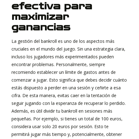
efectiva para
maximizar
ganancias
La gestión del bankroll es uno de los aspectos más
cruciales en el mundo del juego. Sin una estrategia clara,
incluso los jugadores más experimentados pueden
encontrar problemas. Personalmente, siempre
recomiendo establecer un límite de gastos antes de
comenzar a jugar. Esto significa que debes decidir cuánto
estás dispuesto a perder en una sesión y ceñirte a esa
cifra. De esta manera, evitas caer en la tentación de
seguir jugando con la esperanza de recuperar lo perdido.
Además, es útil dividir tu bankroll en sesiones más
pequeñas. Por ejemplo, si tienes un total de 100 euros,
considera usar solo 20 euros por sesión. Esto te
permitirá jugar más tiempo y, potencialmente, obtener