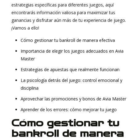
estrategias específicas para diferentes juegos, aquí
encontrarás información valiosa para maximizar tus
ganancias y disfrutar aún más de tu experiencia de juego.
¡Vamos a ello!
Cómo gestionar tu bankroll de manera efectiva
Importancia de elegir los juegos adecuados en Avia
Master
Estrategias de apuestas que realmente funcionan
La psicología detrás del juego: control emocional y
disciplina
Aprovechar las promociones y bonos de Avia Master
Aprender de los errores: cómo mejorar tu juego
Cómo gestionar tu
bankroll de manera