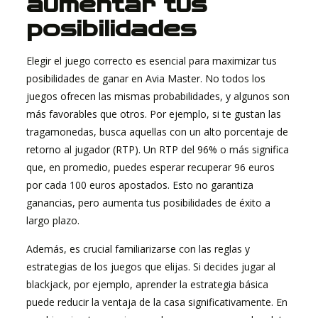
aumentar tus
posibilidades
Elegir el juego correcto es esencial para maximizar tus
posibilidades de ganar en Avia Master. No todos los
juegos ofrecen las mismas probabilidades, y algunos son
más favorables que otros. Por ejemplo, si te gustan las
tragamonedas, busca aquellas con un alto porcentaje de
retorno al jugador (RTP). Un RTP del 96% o más significa
que, en promedio, puedes esperar recuperar 96 euros
por cada 100 euros apostados. Esto no garantiza
ganancias, pero aumenta tus posibilidades de éxito a
largo plazo.
Además, es crucial familiarizarse con las reglas y
estrategias de los juegos que elijas. Si decides jugar al
blackjack, por ejemplo, aprender la estrategia básica
puede reducir la ventaja de la casa significativamente. En