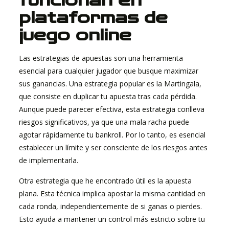
funcionan en
plataformas de
juego online
Las estrategias de apuestas son una herramienta
esencial para cualquier jugador que busque maximizar
sus ganancias. Una estrategia popular es la Martingala,
que consiste en duplicar tu apuesta tras cada pérdida.
Aunque puede parecer efectiva, esta estrategia conlleva
riesgos significativos, ya que una mala racha puede
agotar rápidamente tu bankroll. Por lo tanto, es esencial
establecer un límite y ser consciente de los riesgos antes
de implementarla.
Otra estrategia que he encontrado útil es la apuesta
plana. Esta técnica implica apostar la misma cantidad en
cada ronda, independientemente de si ganas o pierdes.
Esto ayuda a mantener un control más estricto sobre tu