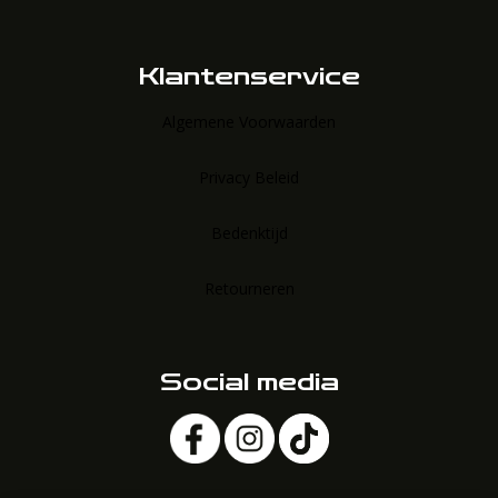
Caps
Klantenservice
Stickers
Algemene Voorwaarden
Wandpanelen
Privacy Beleid
Bedenktijd
Retourneren
Social media