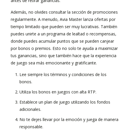
antes de retirar ganancias.
Además, no olvides consultar la sección de promociones
regularmente. A menudo, Avia Master lanza ofertas por
tiempo limitado que pueden ser muy lucrativas. También
puedes unirte a un programa de lealtad o recompensas,
donde puedes acumular puntos que se pueden canjear
por bonos o premios. Esto no solo te ayuda a maximizar
tus ganancias, sino que también hace que la experiencia
de juego sea más emocionante y gratificante.
Lee siempre los términos y condiciones de los
bonos.
Utiliza los bonos en juegos con alta RTP.
Establece un plan de juego utilizando los fondos
adicionales.
No te dejes llevar por la emoción y juega de manera
responsable.