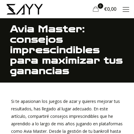
0
€0,00
Avia Master:
consejos
imprescindibles
para maximizar tus
ganancias
Si te apasionan los juegos de azar y quieres mejorar tus
resultados, has llegado al lugar adecuado. En este
artículo, compartiré consejos imprescindibles que he
aprendido a lo largo de mis años jugando en plataformas
como Avia Master. Desde la gestión de tu bankroll hasta