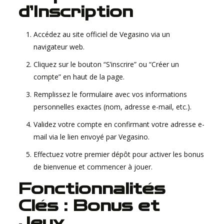
d’Inscription
Accédez au site officiel de Vegasino via un
navigateur web.
Cliquez sur le bouton “S’inscrire” ou “Créer un
compte” en haut de la page.
Remplissez le formulaire avec vos informations
personnelles exactes (nom, adresse e-mail, etc.).
Validez votre compte en confirmant votre adresse e-
mail via le lien envoyé par Vegasino.
Effectuez votre premier dépôt pour activer les bonus
de bienvenue et commencer à jouer.
Fonctionnalités
Clés : Bonus et
Jeux