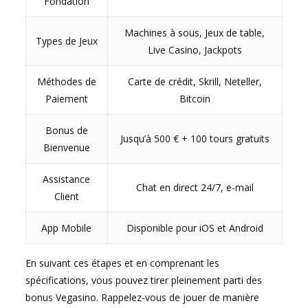
Fondation
Machines à sous, Jeux de table,
Types de Jeux
Live Casino, Jackpots
Méthodes de
Carte de crédit, Skrill, Neteller,
Paiement
Bitcoin
Bonus de
Jusqu’à 500 € + 100 tours gratuits
Bienvenue
Assistance
Chat en direct 24/7, e-mail
Client
App Mobile
Disponible pour iOS et Android
En suivant ces étapes et en comprenant les
spécifications, vous pouvez tirer pleinement parti des
bonus Vegasino. Rappelez-vous de jouer de manière