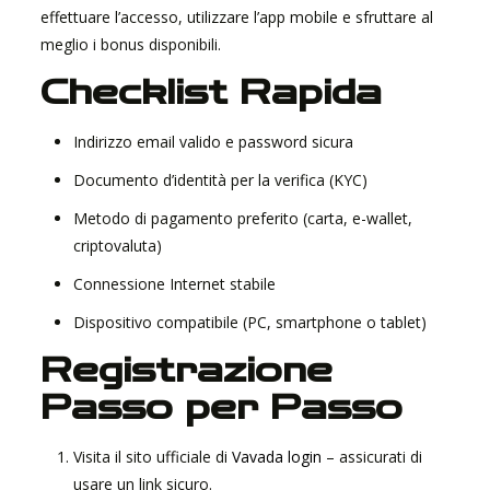
effettuare l’accesso, utilizzare l’app mobile e sfruttare al
meglio i bonus disponibili.
Checklist Rapida
Indirizzo email valido e password sicura
Documento d’identità per la verifica (KYC)
Metodo di pagamento preferito (carta, e-wallet,
criptovaluta)
Connessione Internet stabile
Dispositivo compatibile (PC, smartphone o tablet)
Registrazione
Passo per Passo
Visita il sito ufficiale di
Vavada login
– assicurati di
usare un link sicuro.