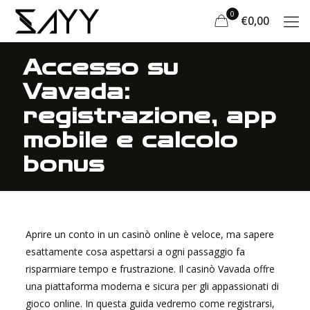
0
€0,00
Accesso su
Vavada:
registrazione, app
mobile e calcolo
bonus
Aprire un conto in un casinò online è veloce, ma sapere
esattamente cosa aspettarsi a ogni passaggio fa
risparmiare tempo e frustrazione. Il casinò Vavada offre
una piattaforma moderna e sicura per gli appassionati di
gioco online. In questa guida vedremo come registrarsi,