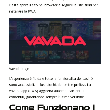
Basta aprire il sito nel browser e seguire le istruzioni per
installare la PWA.
Vavada login
L’esperienza è fluida e tutte le funzionalità del casinò
sono accessibili, inclusi giochi, depositi e prelievi. La
vavada app (PWA) aggiorna automaticamente i
contenuti, garantendo sempre l’ultima versione.
Come Funzionano i