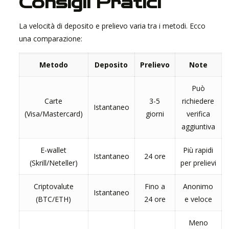
Consigli Pratici
La velocità di deposito e prelievo varia tra i metodi. Ecco
una comparazione:
Metodo
Deposito
Prelievo
Note
Può
Carte
3-5
richiedere
Istantaneo
(Visa/Mastercard)
giorni
verifica
aggiuntiva
E-wallet
Più rapidi
Istantaneo
24 ore
(Skrill/Neteller)
per prelievi
Criptovalute
Fino a
Anonimo
Istantaneo
(BTC/ETH)
24 ore
e veloce
Meno