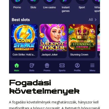
Fogadási
követelmények
A fogadási követelmények meghatározzák, hányszor kell
megfordítani a bónusz összegét. A Betmatch bónuszainál