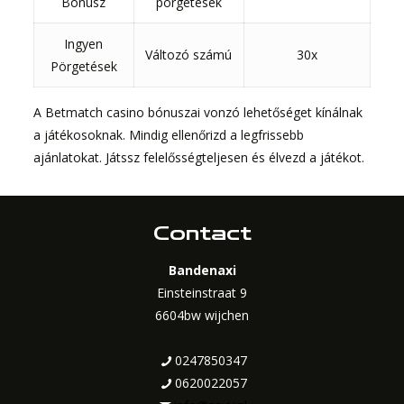
Bónusz
pörgetések
Ingyen
Változó számú
30x
Pörgetések
A Betmatch casino bónuszai vonzó lehetőséget kínálnak
a játékosoknak. Mindig ellenőrizd a legfrissebb
ajánlatokat. Játssz felelősségteljesen és élvezd a játékot.
Contact
Bandenaxi
Einsteinstraat 9
6604bw wijchen
0247850347
0620022057