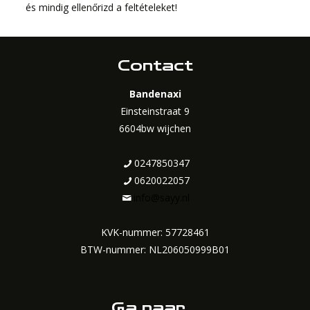
és mindig ellenőrizd a feltételeket!
Contact
Bandenaxi
Einsteinstraat 9
6604bw wijchen
0247850347
0620022057
info@sayy.nl
KVK-nummer: 57728461
BTW-nummer: NL206050999B01
Ga naar…