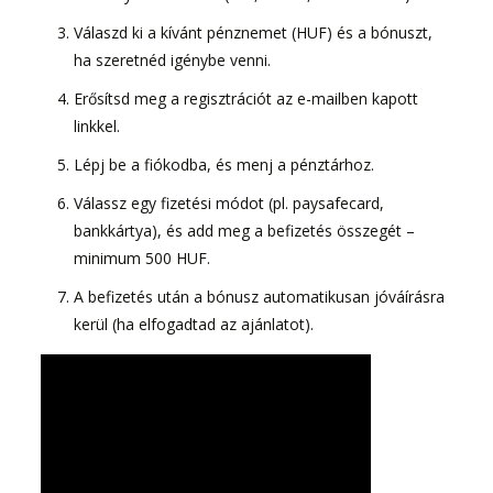
Válaszd ki a kívánt pénznemet (HUF) és a bónuszt,
ha szeretnéd igénybe venni.
Erősítsd meg a regisztrációt az e-mailben kapott
linkkel.
Lépj be a fiókodba, és menj a pénztárhoz.
Válassz egy fizetési módot (pl. paysafecard,
bankkártya), és add meg a befizetés összegét –
minimum 500 HUF.
A befizetés után a bónusz automatikusan jóváírásra
kerül (ha elfogadtad az ajánlatot).