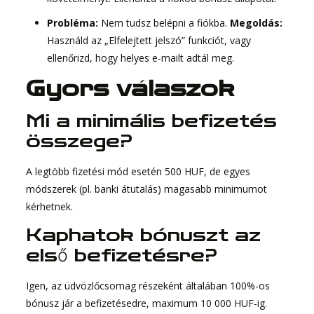
Probléma:
Nem tudsz belépni a fiókba.
Megoldás:
Használd az „Elfelejtett jelszó” funkciót, vagy
ellenőrizd, hogy helyes e-mailt adtál meg.
Gyors válaszok
Mi a minimális befizetés
összege?
A legtöbb fizetési mód esetén 500 HUF, de egyes
módszerek (pl. banki átutalás) magasabb minimumot
kérhetnek.
Kaphatok bónuszt az
első befizetésre?
Igen, az üdvözlőcsomag részeként általában 100%-os
bónusz jár a befizetésedre, maximum 10 000 HUF-ig.