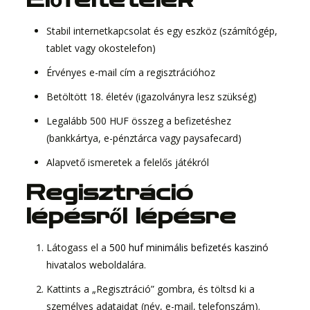
Előfeltételek
Stabil internetkapcsolat és egy eszköz (számítógép,
tablet vagy okostelefon)
Érvényes e-mail cím a regisztrációhoz
Betöltött 18. életév (igazolványra lesz szükség)
Legalább 500 HUF összeg a befizetéshez
(bankkártya, e-pénztárca vagy paysafecard)
Alapvető ismeretek a felelős játékról
Regisztráció
lépésről lépésre
Látogass el a
500 huf minimális befizetés kaszinó
hivatalos weboldalára.
Kattints a „Regisztráció” gombra, és töltsd ki a
személyes adataidat (név, e-mail, telefonszám).