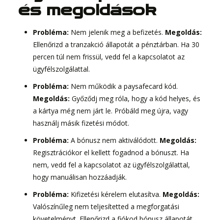
és megoldások
Probléma:
Nem jelenik meg a befizetés.
Megoldás:
Ellenőrizd a tranzakció állapotát a pénztárban. Ha 30
percen túl nem frissül, vedd fel a kapcsolatot az
ügyfélszolgálattal.
Probléma:
Nem működik a paysafecard kód.
Megoldás:
Győződj meg róla, hogy a kód helyes, és
a kártya még nem járt le. Próbáld meg újra, vagy
használj másik fizetési módot.
Probléma:
A bónusz nem aktiválódott.
Megoldás:
Regisztrációkor el kellett fogadnod a bónuszt. Ha
nem, vedd fel a kapcsolatot az ügyfélszolgálattal,
hogy manuálisan hozzáadják.
Probléma:
Kifizetési kérelem elutasítva.
Megoldás:
Valószínűleg nem teljesítetted a megforgatási
követelményt. Ellenőrizd a fiókod bónusz állapotát.