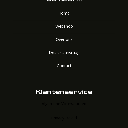
Home
Webshop
Over ons
Velgen
Dealer aanvraag
Accessoires
Contact
Hoodies
Caps
Klantenservice
Stickers
Algemene Voorwaarden
Wandpanelen
Privacy Beleid