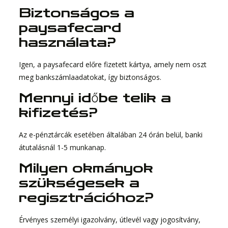
Biztonságos a
paysafecard
használata?
Igen, a paysafecard előre fizetett kártya, amely nem oszt
meg bankszámlaadatokat, így biztonságos.
Mennyi időbe telik a
kifizetés?
Az e-pénztárcák esetében általában 24 órán belül, banki
átutalásnál 1-5 munkanap.
Milyen okmányok
szükségesek a
regisztrációhoz?
Érvényes személyi igazolvány, útlevél vagy jogosítvány,