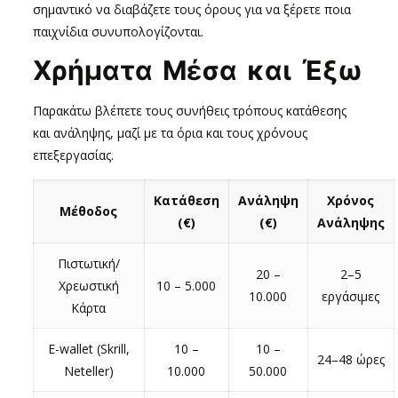
σημαντικό να διαβάζετε τους όρους για να ξέρετε ποια
παιχνίδια συνυπολογίζονται.
Χρήματα Μέσα και Έξω
Παρακάτω βλέπετε τους συνήθεις τρόπους κατάθεσης
και ανάληψης, μαζί με τα όρια και τους χρόνους
επεξεργασίας.
Κατάθεση
Ανάληψη
Χρόνος
Μέθοδος
(€)
(€)
Ανάληψης
Πιστωτική/
20 –
2–5
Χρεωστική
10 – 5.000
10.000
εργάσιμες
Κάρτα
E-wallet (Skrill,
10 –
10 –
24–48 ώρες
Neteller)
10.000
50.000