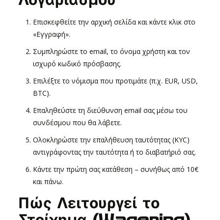
Λογαριασμού
Επισκεφθείτε την αρχική σελίδα και κάντε κλικ στο
«Εγγραφή».
Συμπληρώστε το email, το όνομα χρήστη και τον
ισχυρό κωδικό πρόσβασης.
Επιλέξτε το νόμισμα που προτιμάτε (π.χ. EUR, USD,
BTC).
Επαληθεύστε τη διεύθυνση email σας μέσω του
συνδέσμου που θα λάβετε.
Ολοκληρώστε την επαλήθευση ταυτότητας (KYC)
αντιγράφοντας την ταυτότητα ή το διαβατήριό σας.
Κάντε την πρώτη σας κατάθεση – συνήθως από 10€
και πάνω.
Πώς Λειτουργεί το