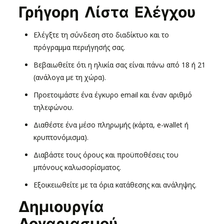
Γρήγορη Λίστα Ελέγχου
Ελέγξτε τη σύνδεση στο διαδίκτυο και το
πρόγραμμα περιήγησής σας.
Βεβαιωθείτε ότι η ηλικία σας είναι πάνω από 18 ή 21
(ανάλογα με τη χώρα).
Προετοιμάστε ένα έγκυρο email και έναν αριθμό
τηλεφώνου.
Διαθέστε ένα μέσο πληρωμής (κάρτα, e-wallet ή
κρυπτονόμισμα).
Διαβάστε τους όρους και προϋποθέσεις του
μπόνους καλωσορίσματος.
Εξοικειωθείτε με τα όρια κατάθεσης και ανάληψης.
Δημιουργία