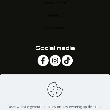
Privacy Beleid
Bedenktijd
Retourneren
Social media
Deze website gebruikt cookies om uw ervaring op de site te