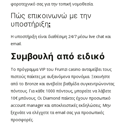
φοροτεχνικό σας για την τοπική νομοθεσία.
Πώς επικοινωνώ με την
υποστήριξη;
Η υποστήριξη είναι διαθέσιμη 24/7 μέσω live chat και
email.
Συμβουλή από ειδικό
Το πρόγραμμα VIP του Frumzi casino ανταμείβει τους
πιστούς παίκτες με αυξανόμενα προνόμια. Ξεκινήστε
από το Bronze και ανεβείτε βαθμίδα συγκεντρώνοντας
πόντους. Για κάθε 1000 πόντους, μπορείτε να λάβετε
10€ μπόνους. Οι Diamond παίκτες έχουν προσωπικό
account manager και αποκλειστικές εκδηλώσεις. Μην
ξεχνάτε να ελέγχετε τα email σας για προσωπικές
προσφορές.