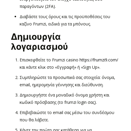
παραγόντων (2FA).
Διαβάστε τους όρους και τις προϋποθέσεις του
καζίνο Frumzi, ειδικά για τα μπόνους.
Δημιουργία
λογαριασμού
Επισκεφθείτε το Frumzi casino
https://frumzi9.com/
και κάντε κλικ στο «Εγγραφή» ή «Sign Up».
Συμπληρώστε τα προσωπικά σας στοιχεία: όνομα,
email, ημερομηνία γέννησης και διεύθυνση.
Δημιουργήστε ένα μοναδικό όνομα χρήστη και
κωδικό πρόσβασης (το frumzi login σας).
Επιβεβαιώστε το email σας μέσω του συνδέσμου
που θα λάβετε.
Κάντε την πρώτη σας κατάθεση για να