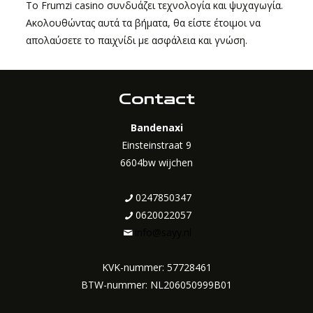
Το Frumzi casino συνδυάζει τεχνολογία και ψυχαγωγία.
Ακολουθώντας αυτά τα βήματα, θα είστε έτοιμοι να
απολαύσετε το παιχνίδι με ασφάλεια και γνώση.
Contact
Bandenaxi
Einsteinstraat 9
6604bw wijchen
0247850347
0620022057
info@sayy.nl
KVK-nummer: 57728461
BTW-nummer: NL206050999B01