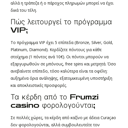
αλλά η τράπεζα ή ο πάροχος πληρωμών μπορεί να έχει
δικά του τέλη.
Πώς λειτουργεί το πρόγραμμα
VIP;
Το πρόγραμμα VIP έχει 5 επίπεδα (Bronze, Silver, Gold,
Platinum, Diamond). Κερδίζετε πόντους για κάθε
στοίχημα (1 πόντος ανά 10€). Οι πόντοι μπορούν να
εξαργυρωθούν σε μπόνους, free spins και μετρητά. Όσο
ανεβαίνετε επίπεδο, τόσο καλύτερα είναι τα οφέλη:
αυξημένα όρια ανάληψης, εξατομικευμένη υποστήριξη
και αποκλειστικές προσφορές.
Τα κέρδη από το Frumzi
casino φορολογούνται;
Σε πολλές χώρες, τα κέρδη από καζίνο με άδεια Curaçao
δεν φορολογούνται, αλλά συμβουλευτείτε τον