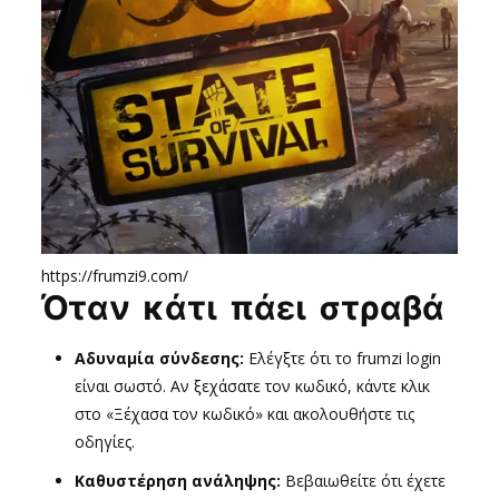
https://frumzi9.com/
Όταν κάτι πάει στραβά
Αδυναμία σύνδεσης:
Ελέγξτε ότι το frumzi login
είναι σωστό. Αν ξεχάσατε τον κωδικό, κάντε κλικ
στο «Ξέχασα τον κωδικό» και ακολουθήστε τις
οδηγίες.
Καθυστέρηση ανάληψης:
Βεβαιωθείτε ότι έχετε