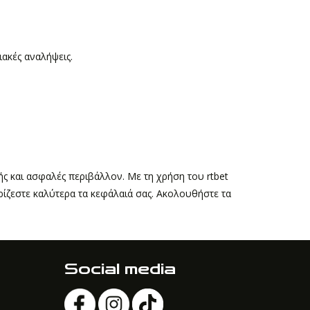
ακές αναλήψεις.
ς και ασφαλές περιβάλλον. Με τη χρήση του rtbet
ρίζεστε καλύτερα τα κεφάλαιά σας. Ακολουθήστε τα
Social media