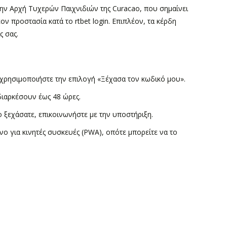
την Αρχή Τυχερών Παιχνιδιών της Curacao, που σημαίνει
 προστασία κατά το rtbet login. Επιπλέον, τα κέρδη
ς σας.
, χρησιμοποιήστε την επιλογή «Ξέχασα τον κωδικό μου».
διαρκέσουν έως 48 ώρες.
ο ξεχάσατε, επικοινωνήστε με την υποστήριξη.
ο για κινητές συσκευές (PWA), οπότε μπορείτε να το