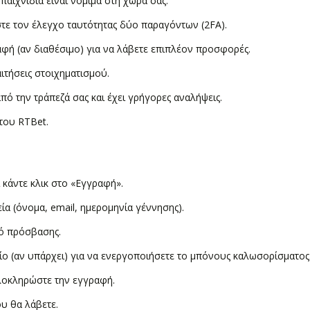
 παιχνίδια είναι νόμιμα στη χώρα σας.
τε τον έλεγχο ταυτότητας δύο παραγόντων (2FA).
αφή (αν διαθέσιμο) για να λάβετε επιπλέον προσφορές.
αιτήσεις στοιχηματισμού.
ό την τράπεζά σας και έχει γρήγορες αναλήψεις.
 του RTBet.
 κάντε κλικ στο «Εγγραφή».
α (όνομα, email, ημερομηνία γέννησης).
κό πρόσβασης.
δίο (αν υπάρχει) για να ενεργοποιήσετε το μπόνους καλωσορίσματος
ολοκληρώστε την εγγραφή.
υ θα λάβετε.