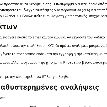
να προστατεύει τα δεδομένα σας. Η πλατφόρμα διαθέτει άδεια από 
ποιήσετε τον έλεγχο ταυτότητας δύο παραγόντων (2FA) για επιπλέον
 Ελλάδα. Συμβουλευτείτε έναν λογιστή για τις τοπικές υποχρεώσει
άτων
ι εισάγετε σωστά το email και τον κωδικό. Αν ξεχάσατε τον κωδικό
 ολοκληρώσει την επαλήθευση KYC. Οι πρώτες αναλήψεις μπορεί να 
γάγετε το rtbet promo code κατά την εγγραφή ή την κατάθεση. Αν τ
μάστε άλλο πρόγραμμα περιήγησης. Το RTBet είναι βελτιστοποιημέν
τε με την υποστήριξη του RTBet για βοήθεια.
 καθυστερημένες αναλήψεις
ατα: