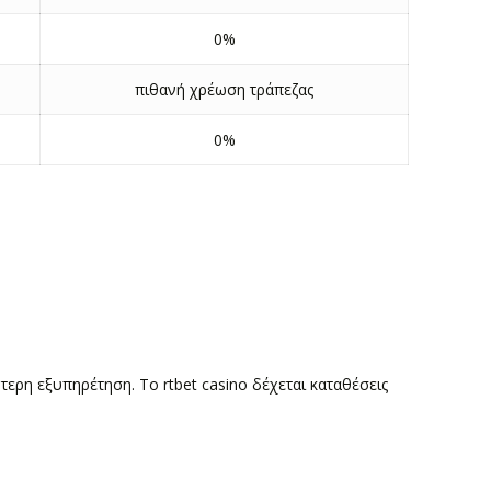
0%
πιθανή χρέωση τράπεζας
0%
ερη εξυπηρέτηση. Το rtbet casino δέχεται καταθέσεις