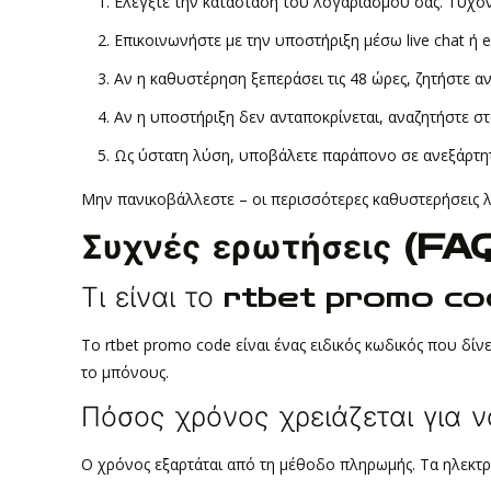
Ελέγξτε την κατάσταση του λογαριασμού σας. Τυχό
Επικοινωνήστε με την υποστήριξη μέσω live chat ή 
Αν η καθυστέρηση ξεπεράσει τις 48 ώρες, ζητήστε αν
Αν η υποστήριξη δεν ανταποκρίνεται, αναζητήστε στ
Ως ύστατη λύση, υποβάλετε παράπονο σε ανεξάρτητ
Μην πανικοβάλλεστε – οι περισσότερες καθυστερήσεις 
Συχνές ερωτήσεις (FA
Τι είναι το rtbet promo cod
Το rtbet promo code είναι ένας ειδικός κωδικός που δί
το μπόνους.
Πόσος χρόνος χρειάζεται για ν
Ο χρόνος εξαρτάται από τη μέθοδο πληρωμής. Τα ηλεκτρο