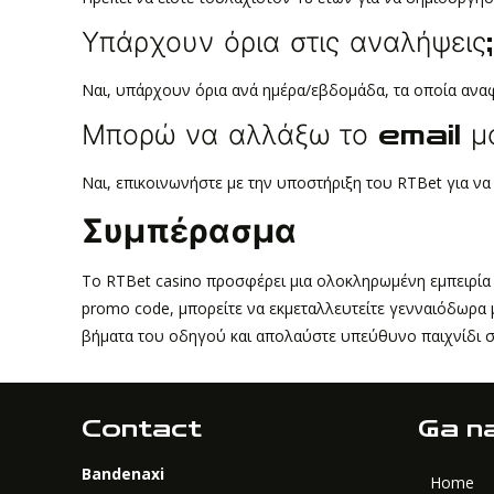
Υπάρχουν όρια στις αναλήψεις
Ναι, υπάρχουν όρια ανά ημέρα/εβδομάδα, τα οποία αναφέ
Μπορώ να αλλάξω το email μο
Ναι, επικοινωνήστε με την υποστήριξη του RTBet για να
Συμπέρασμα
Το RTBet casino προσφέρει μια ολοκληρωμένη εμπειρία 
promo code, μπορείτε να εκμεταλλευτείτε γενναιόδωρα μ
βήματα του οδηγού και απολαύστε υπεύθυνο παιχνίδι σ
Contact
Ga n
Bandenaxi
Home