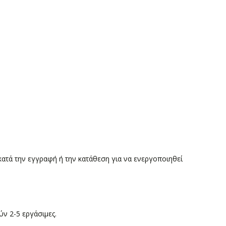
 κατά την εγγραφή ή την κατάθεση για να ενεργοποιηθεί
ν 2-5 εργάσιμες.