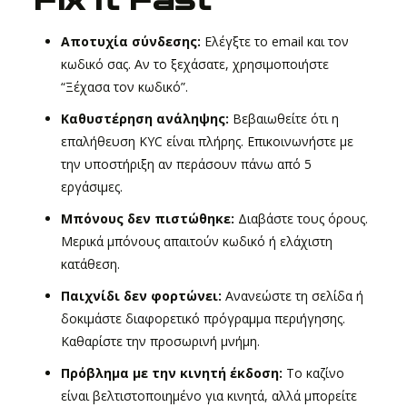
Fix It Fast
Αποτυχία σύνδεσης:
Ελέγξτε το email και τον
κωδικό σας. Αν το ξεχάσατε, χρησιμοποιήστε
“Ξέχασα τον κωδικό”.
Καθυστέρηση ανάληψης:
Βεβαιωθείτε ότι η
επαλήθευση KYC είναι πλήρης. Επικοινωνήστε με
την υποστήριξη αν περάσουν πάνω από 5
εργάσιμες.
Μπόνους δεν πιστώθηκε:
Διαβάστε τους όρους.
Μερικά μπόνους απαιτούν κωδικό ή ελάχιστη
κατάθεση.
Παιχνίδι δεν φορτώνει:
Ανανεώστε τη σελίδα ή
δοκιμάστε διαφορετικό πρόγραμμα περιήγησης.
Καθαρίστε την προσωρινή μνήμη.
Πρόβλημα με την κινητή έκδοση:
Το καζίνο
είναι βελτιστοποιημένο για κινητά, αλλά μπορείτε