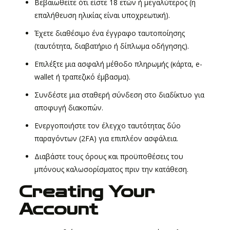
Βεβαιωθείτε ότι είστε 18 ετών ή μεγαλύτερος (η
επαλήθευση ηλικίας είναι υποχρεωτική).
Έχετε διαθέσιμο ένα έγγραφο ταυτοποίησης
(ταυτότητα, διαβατήριο ή δίπλωμα οδήγησης).
Επιλέξτε μια ασφαλή μέθοδο πληρωμής (κάρτα, e-
wallet ή τραπεζικό έμβασμα).
Συνδέστε μια σταθερή σύνδεση στο διαδίκτυο για
αποφυγή διακοπών.
Ενεργοποιήστε τον έλεγχο ταυτότητας δύο
παραγόντων (2FA) για επιπλέον ασφάλεια.
Διαβάστε τους όρους και προϋποθέσεις του
μπόνους καλωσορίσματος πριν την κατάθεση.
Creating Your
Account