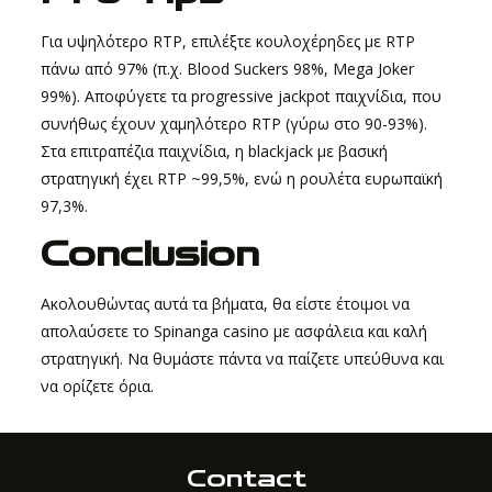
Για υψηλότερο RTP, επιλέξτε κουλοχέρηδες με RTP
πάνω από 97% (π.χ. Blood Suckers 98%, Mega Joker
99%). Αποφύγετε τα progressive jackpot παιχνίδια, που
συνήθως έχουν χαμηλότερο RTP (γύρω στο 90-93%).
Στα επιτραπέζια παιχνίδια, η blackjack με βασική
στρατηγική έχει RTP ~99,5%, ενώ η ρουλέτα ευρωπαϊκή
97,3%.
Conclusion
Ακολουθώντας αυτά τα βήματα, θα είστε έτοιμοι να
απολαύσετε το Spinanga casino με ασφάλεια και καλή
στρατηγική. Να θυμάστε πάντα να παίζετε υπεύθυνα και
να ορίζετε όρια.
Contact