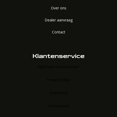
Over ons
Velgen
Dealer aanvraag
Accessoires
Contact
Hoodies
Caps
Klantenservice
Stickers
Algemene Voorwaarden
Wandpanelen
Privacy Beleid
Bedenktijd
Retourneren