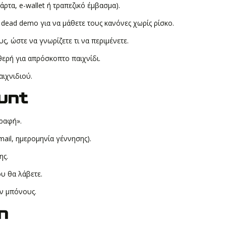
ρτα, e-wallet ή τραπεζικό έμβασμα).
of dead demo για να μάθετε τους κανόνες χωρίς ρίσκο.
ς, ώστε να γνωρίζετε τι να περιμένετε.
θερή για απρόσκοπτο παιχνίδι.
ιχνιδιού.
unt
ραφή».
ail, ημερομηνία γέννησης).
ης.
υ θα λάβετε.
όν μπόνους.
n