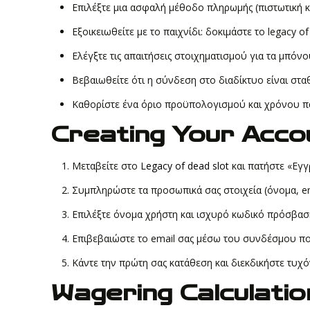
Επιλέξτε μια ασφαλή μέθοδο πληρωμής (πιστωτική κά
Εξοικειωθείτε με το παιχνίδι: δοκιμάστε το legacy 
Ελέγξτε τις απαιτήσεις στοιχηματισμού για τα μπόνου
Βεβαιωθείτε ότι η σύνδεση στο διαδίκτυο είναι στα
Καθορίστε ένα όριο προϋπολογισμού και χρόνου πα
Creating Your Acco
Μεταβείτε στο
Legacy of dead slot
και πατήστε «Εγγ
Συμπληρώστε τα προσωπικά σας στοιχεία (όνομα, em
Επιλέξτε όνομα χρήστη και ισχυρό κωδικό πρόσβασ
Επιβεβαιώστε το email σας μέσω του συνδέσμου πο
Κάντε την πρώτη σας κατάθεση και διεκδικήστε τυχ
Wagering Calculatio