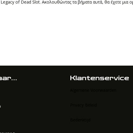
ο Legacy of Dead Slot. Ακολουθώντας τα βήματα αυτά, θα έχετε μια ο
aar…
Klantenservice
Algemene Voorwaarden
Privacy Beleid
p
s
n
Bedenktijd