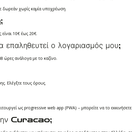
ετε δωρεάν χωρίς καμία υποχρέωση.
;
 είναι 10€ έως 20€.
α επαληθευτεί ο λογαριασμός μου;
8 ώρες ανάλογα με το καζίνο.
ης. Ελέγξτε τους όρους.
ειτουργεί ως progressive web app (PWA) – μπορείτε να το εκκινήσετε
ό την Curacao;