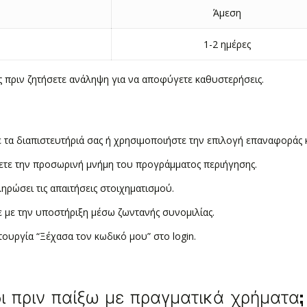
Άμεση
1-2 ημέρες
 πριν ζητήσετε ανάληψη για να αποφύγετε καθυστερήσεις.
ε τα διαπιστευτήριά σας ή χρησιμοποιήστε την επιλογή επαναφοράς 
σετε την προσωρινή μνήμη του προγράμματος περιήγησης.
ηρώσει τις απαιτήσεις στοιχηματισμού.
ε με την υποστήριξη μέσω ζωντανής συνομιλίας.
τουργία “Ξέχασα τον κωδικό μου” στο login.
ι πριν παίξω με πραγματικά χρήματα;