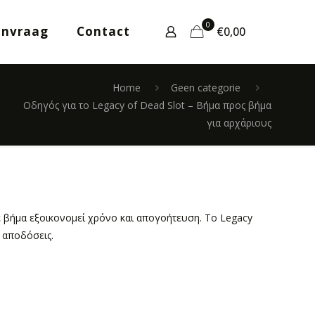
0
anvraag
Contact
€0,00
Home
Geen categorie
Οδηγός για το Legacy of Dead Slot – Βήμα προς βήμα
για αρχάριους
θε βήμα εξοικονομεί χρόνο και απογοήτευση. Το Legacy
ς αποδόσεις.