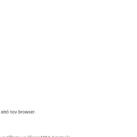
 από τον browser.